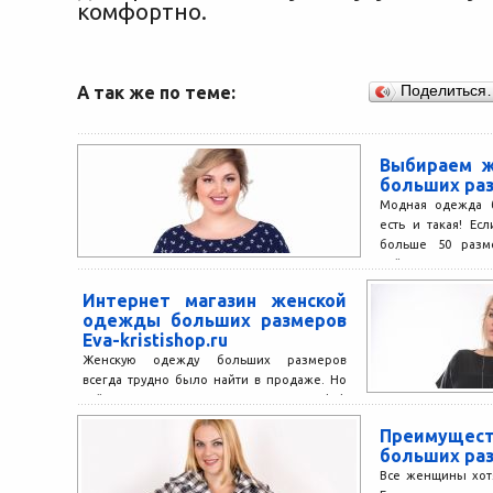
комфортно.
А так же по теме:
Поделиться
Выбираем 
больших ра
Модная одежда б
есть и такая! Ес
больше 50 разм
найти...
Интернет магазин женской
одежды больших размеров
Eva-kristishop.ru
Женскую одежду больших размеров
всегда трудно было найти в продаже. Но
сейчас, с появлением компании Eva&Kristi,
эта проблема стала очень...
Преимуще
больших ра
Все женщины хот