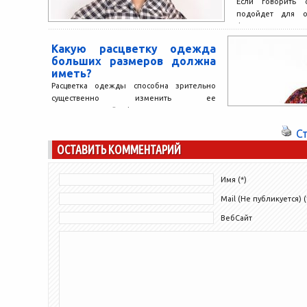
Если говорить 
подойдет для о
фигуры, то тут нужн
Какую расцветку одежда
больших размеров должна
иметь?
Расцветка одежды способна зрительно
существенно изменить ее
первоначальный фасон и стиль. Это
относится к любому предмету гардероба.
С
Люди со стройной...
ОСТАВИТЬ КОММЕНТАРИЙ
Имя (*)
Mail (Не публикуется) (
ВебСайт