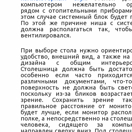
компьютером нежелательно орг
рядом с отопительными приборами
этом случае системный блок будет 
По этой же причине ниша с сист
должна располагаться так, что
вентилировался.
При выборе стола нужно ориентиро
удобство, внешний вид, а также на
дизайна с общим интерьеро
Столешница должна быть достато
особенно если часто приходитс
различными документами, что-т
поверхность не должна быть све
поскольку из-за бликов возрастае
зрение. Сохранить зрение та
правильное расстояние от монито
будет лучше, если монитор распол
полке, а непосредственно на столеш
человека, сидящего за компь
направлен сверху вниз. Под столе