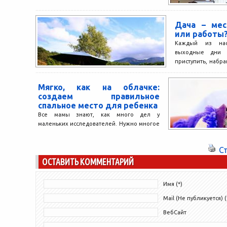
Дача – ме
или работы
Каждый из нас
выходные дни 
приступить, набра
максимуму. Если ест
Мягко, как на облачке:
создаем правильное
спальное место для ребенка
Все мамы знают, как много дел у
маленьких исследователей. Нужно многое
узнать, поиграть в веселые шумные игры,
посмотреть мультики, пошалить,...
С
ОСТАВИТЬ КОММЕНТАРИЙ
Имя (*)
Mail (Не публикуется) (
ВебСайт