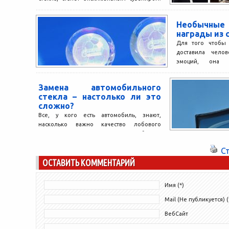
Предметы, созданные из этого материала,
выглядят респектабельно, статусно и
Необычные
солидно. Именно поэтому...
награды из 
Для того чтобы 
доставила чело
эмоций, она 
соответствовать
оригинальной....
Замена автомобильного
стекла – настолько ли это
сложно?
Все, у кого есть автомобиль, знают,
насколько важно качество лобового
стекла. Как определить качество лобового
стекла? Оно должно быть прозрачным,...
С
ОСТАВИТЬ КОММЕНТАРИЙ
Имя (*)
Mail (Не публикуется) (
ВебСайт