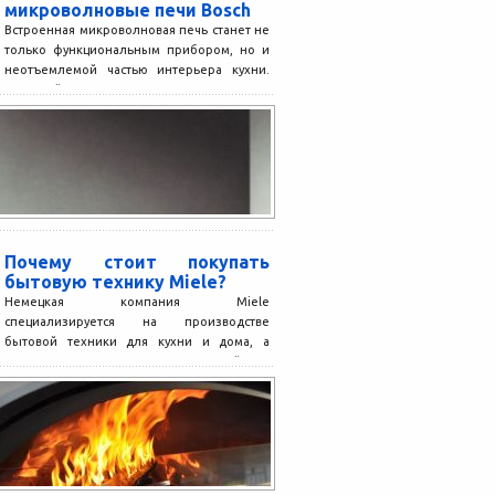
микроволновые печи Bosch
Встроенная микроволновая печь станет не
только функциональным прибором, но и
неотъемлемой частью интерьера кухни.
Широкий ассортимент позволяет даже на
небольшой...
Почему стоит покупать
бытовую технику Miele?
Немецкая компания Miele
специализируется на производстве
бытовой техники для кухни и дома, а
также продукции, используемой в
профессиональной и медицинской...