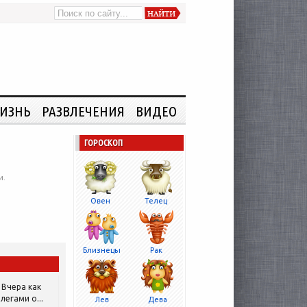
ИЗНЬ
РАЗВЛЕЧЕНИЯ
ВИДЕО
ГОРОСКОП
и.
Овен
Телец
Близнецы
Рак
Вчера как
легами о...
Лев
Дева