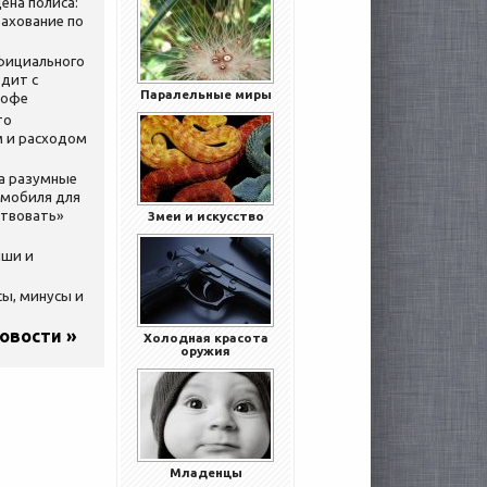
ена полиса:
ахование по
официального
дит с
Паралельные миры
кофе
то
 и расходом
за разумные
омобиля для
ствовать»
Змеи и искусство
ыши и
сы, минусы и
новости »
Холодная красота
оружия
Младенцы