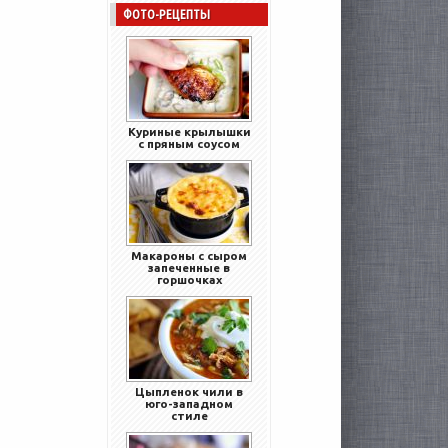
ФОТО-РЕЦЕПТЫ
Куриные крылышки
с пряным соусом
Макароны с сыром
запеченные в
горшочках
Цыпленок чили в
юго-западном
стиле