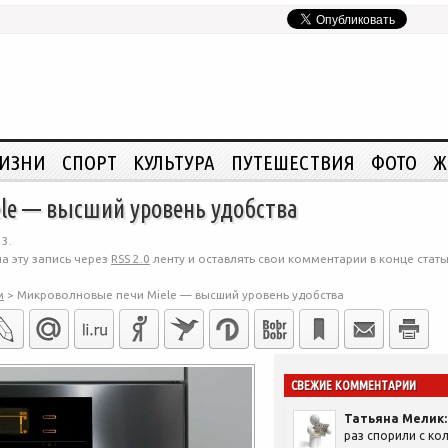
ЖИЗНИ
СПОРТ
КУЛЬТУРА
ПУТЕШЕСТВИЯ
ФОТО
Ж
le — высший уровень удобства
3.
а эту запись через
RSS 2.0
ленту и оставлять свои комментарии в конце стать
м
>
Микроволновые печи Miele — высший уровень удобства
СВЕЖИЕ КОММЕНТАРИИ
Татьяна Мелик:
раз спорили с кол