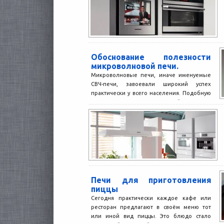
Обоснование полезности
микроволновой печи.
Микроволновые печи, иначе именуемые
СВЧ-печи, завоевали широкий успех
практически у всего населения. Подобную
популярность этих печей можно
обосновать двумя причинами:...
Печи для приготовления
пиццы
Сегодня практически каждое кафе или
ресторан предлагают в своём меню тот
или иной вид пиццы. Это блюдо стало