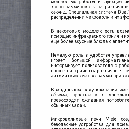
мощностью работы и функция бы
запрограммировать на различно
секунд. Специальная система Dual
распределении микроволн и их эф
В некоторых моделях есть возм
помощью инфракрасного гриля и ко
еще более вкусные блюда с аппети
Немалую роль в удобстве управл
играет большой информатив
информирует пользователя о рабо
проще настраивать различные фу
автоматические программы пригот
В модельном ряду компании име
объема, простые и с дополни
превосходят ожидания потребит
обычных задач.
Микроволновые печи Miele со
безопасные устройства для дома