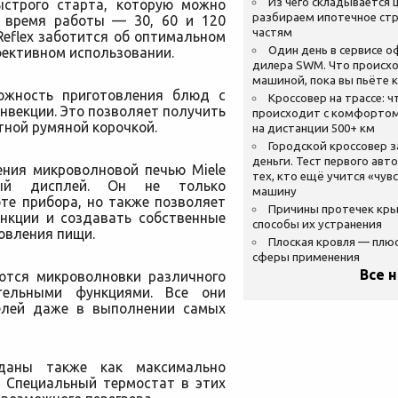
Из чего складывается ц
строго старта, которую можно
разбираем ипотечное стр
е время работы — 30, 60 и 120
частям
Reflex заботится об оптимальном
Один день в сервисе 
фективном использовании.
дилера SWM. Что происхо
машиной, пока вы пьёте 
ожность приготовления блюд с
Кроссовер на трассе: ч
нвекции. Это позволяет получить
происходит с комфортом
тной румяной корочкой.
на дистанции 500+ км
Городской кроссовер 
деньги. Тест первого авт
ения микроволновой печью Miele
тех, кто ещё учится «чув
ный дисплей. Он не только
машину
те прибора, но также позволяет
Причины протечек кр
нкции и создавать собственные
способы их устранения
овления пищи.
Плоская кровля — плю
сферы применения
Все 
ются микроволновки различного
тельными функциями. Все они
елей даже в выполнении самых
зданы также как максимально
. Специальный термостат в этих