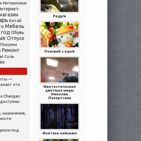
ы
Интересные
нтернет-
магазин
Радуга
арь
Китай
Мебель
то
 год
Обувь
ых
Отпуск
Покупки
Ремонт
а
Поиграй с едой
ты
Соль
во
ипты —
делает это
Фантастические
цветные миры
Николая
а Changan:
Локертсена
 доступны
, назначение,
нности
диски под
Фэнтази пейзажи