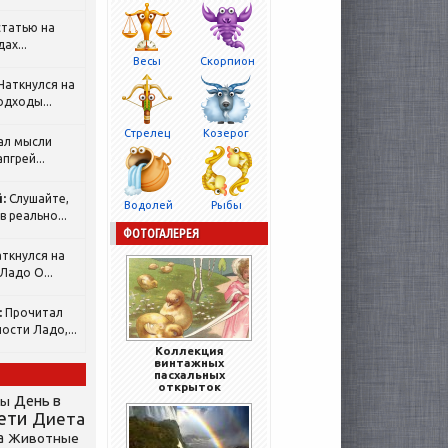
татью на
ах...
Весы
Скорпион
Наткнулся на
одходы...
Стрелец
Козерог
ал мысли
пгрей...
:
Слушайте,
Водолей
Рыбы
 реально...
ФОТОГАЛЕРЕЯ
ткнулся на
Ладо О...
:
Прочитал
ости Ладо,...
Коллекция
винтажных
пасхальных
открыток
День в
сы
ети
Диета
а
Животные