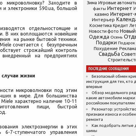
ую микроволновку? Заходите в
Зима
Игровые автомат
Интернет
 и электроники 590.ua, большой
И
факты
Интернет-
казино
Календ
Интерьер
Косметика
Кредит
Ле
оизводятся отдельностоящие и
Новый
Новости фото
и. В них воплощаются новейшие
Отд
Одежда
Осень
ения на рынке бытовой техники.
Подарки
Подарок
Miele сочетается с безупречным
Похудение
Реклам
собствует строжайший контроль
Свадьба
Сове
, внедренный на предприятиях
Строительст
ПОСЛЕДНИЕ СООБЩЕНИЯ
е случаи жизни
Безопасный обмен кр
инструкция для тех, кто 
впервые
чности микроволновки под этим
Обзор модельного ряд
чших в мире. Для большинства
какие автомобили марки
Miele характерно наличие 10-11
российским покупателям
риготовления пищи, быстрой
Резонатор: устройство
юд.
признаки износа и особе
ремонта
Как подобрать литые 
зования электроэнергии в этих
шины
 6-7-ступенчатого управления