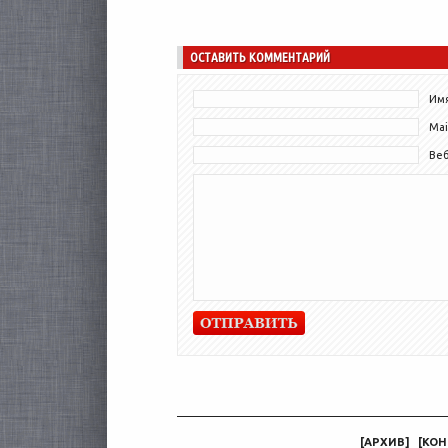
настоящей классикой...
ОСТАВИТЬ КОММЕНТАРИЙ
Имя
Mai
Ве
[
АРХИВ
]
[
КОН