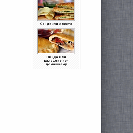
Сэндвичи с песто
Пицца или
кальцоне по-
домашнему