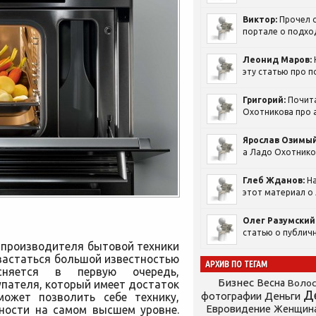
Виктор:
Прочел с
портале о подход
Леонид Маров:
эту статью про п
Григорий:
Почит
Охотникова про а
Ярослав Озимый
а Ладо Охотников
Глеб Жданов:
На
этот материал о 
Олег Разумский
статью о публичн
 производителя бытовой техники
хвастаться большой известностью
АРХИВ ПО ТЕГАМ
няется в первую очередь,
Бизнес
Весна
Воло
пателя, который имеет достаток
Д
фотографии
Деньги
может позволить себе технику,
Евровидение
бности на самом высшем уровне.
Женщин