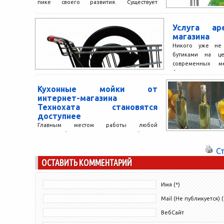
пике своего развития. Существует
огромное количество интернет-магазинов
самых различных тематик, и, что еще
Услуга ар
больше заслуживает внимания,...
магазина
Никого уже не
бутиками на це
современных м
большая часть п
не говоря уже...
Кухонные мойки от
интернет-магазина
Технохата становятся
доступнее
Главным местом работы любой
домохозяйки на кухне является мойка. Но
не думайте, что хозяйки в основном моют
С
посуду, так как...
ОСТАВИТЬ КОММЕНТАРИЙ
Имя (*)
Mail (Не публикуется) (
ВебСайт