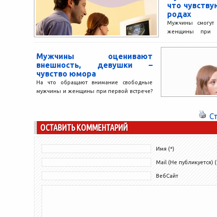
что чувств
родах
Мужчины смогут 
женщины при р
ведущих голла
недавно узнали
Мужчины оценивают
женщины во время
внешность, девушки –
чувство юмора
На что обращают внимание свободные
мужчины и женщины при первой встрече?
Мнения разных возрастных групп
разделились: 59% мужчин 25-35 лет...
С
ОСТАВИТЬ КОММЕНТАРИЙ
Имя (*)
Mail (Не публикуется) (
ВебСайт