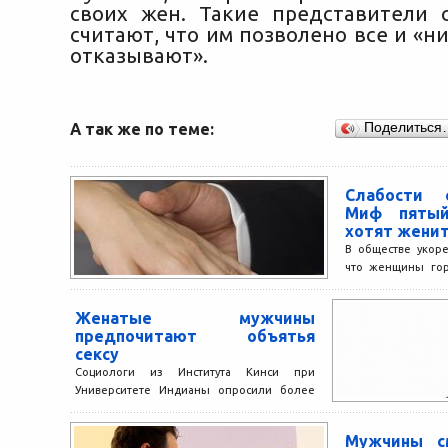
своих жен. Такие представители 
считают, что им позволено все и «ни
отказывают».
А так же по теме:
Поделиться
Слабости 
Миф пятый
хотят женит
В обществе укоре
что женщины гор
замуж, чем мужчи
до сих...
Женатые мужчины
предпочитают объятья
сексу
Социологи из Института Кинси при
Университете Индианы опросили более
1000 пар в возрасте от 40 до 70 лет. Все
респонденты...
Мужчины с