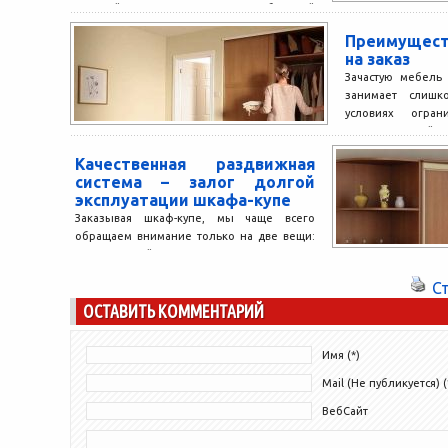
крупнейших поставщиков мебельной
фурнитуры и...
Преимущест
на заказ
Зачастую мебель
занимает слишк
условиях ограни
комнаты, крайн
каждый...
Качественная раздвижная
система – залог долгой
эксплуатации шкафа-купе
Заказывая шкаф-купе, мы чаще всего
обращаем внимание только на две вещи:
его внешний вид и наличие полок и
вешалок внутри....
С
ОСТАВИТЬ КОММЕНТАРИЙ
Имя (*)
Mail (Не публикуется) (
ВебСайт