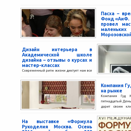
Пасха – вр
Фонд «АиФ.
провел мас
маленьки
Морозовско
Накануне светло
Морозовской б
Дизайн интерьера в
мастер-классов
Академической школе
пациентов. Меро
дизайна – отзывы о курсах и
светлому праздник
мастер-классах
Современный ритм жизни диктует нам все
новые правила и тенденции в
оформлении помещения. Дизайну
Компания Гу
интерьера уделяется огромное внимание,
на рынке
ведь любая...
Компания Гуд М
пятнадцатый День 
дарит своим кл
рулонные шторы..
На выставке «Формула
Рукоделия Москва. Осень