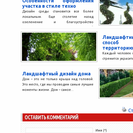
Особенности оформления
участка в стиле техно
Дизайн среды становится все более
локальным. Еще столетие назад
озеленение и благоустройство
территории использовали для площадей
внушительных размеров. Сегодня же...
Ландшафтн
способ
территорию
Каждый человек 
стремится украсит
этим подразуме
предметов интерье
Ландшафтный дизайн дома
Дом – это не только крыша над головой.
Это место, где мы проводим самые лучшие
моменты жизни. Дом – самое...
С
ОСТАВИТЬ КОММЕНТАРИЙ
Имя (*)