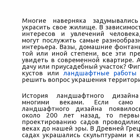
Многие наверняка задумывалис
украсить свое жилище. В зависимос
интересов и увлечений человека
могут послужить самые разнообра
интерьера. Вазы, домашние фонтаны
той или иной степени
, все эти п
увидеть в современной квартире. А
дачу или приусадебный участок? Фи
кустов или
ландшафтные работы
решить вопрос украшения территор
История ландшафтного дизайна
многими веками. Если само 
ландшафтного дизайна появило
около 200 лет назад, то перв
проектированию садов проводили
веках до нашей эры. В Древней Гре
садах украшались скульптурами и к