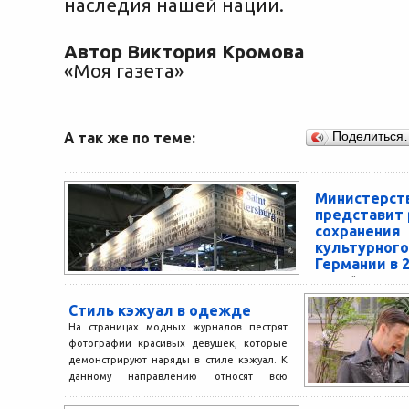
наследия нашей нации.
Автор Виктория Кромова
«Моя газета»
А так же по теме:
Поделиться
Министерст
представит 
сохранен
культурно
Германии в 
В Лейпциге со
«Протокола о 
Стиль кэжуал в одежде
выставки denkm
На страницах модных журналов пестрят
выставка по рес
фотографии красивых девушек, которые
памятников и санац
демонстрируют наряды в стиле кэжуал. К
данному направлению относят всю
одежду,...