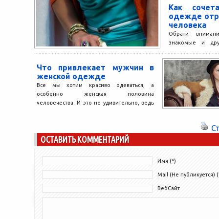
Как сочет
одежде отр
человека
Обрати вниман
знакомые и дру
одежде. Оказыва
прояснить об ихне
Что привлекает мужчин в
женской одежде
Все мы хотим красиво одеваться, а
особенно женская половина
человечества. И это не удивительно, ведь
от того, как выглядит женщина,...
С
ОСТАВИТЬ КОММЕНТАРИЙ
Имя (*)
Mail (Не публикуется) (
ВебСайт