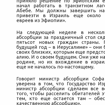
приняло решение по эфиопским е
начал работать в транзитном ла
Абебе. Мы должны завершить на
привезти в Израиль еще около 
евреев из Эфиопии».
На следующей неделе в нескол
абсорбции за праздничный стол сяд
пятьсот новых граждан страны. 
будущий год – в Иерусалиме» – они 
своих близких, которым еще предст
алию. И о своем будущем. Они уже н
родине, но их вхождение в изра
еще не началось по-настоящему.
Говорит министр абсорбции Софа
уверена в том, что Государство Из
министр абсорбции сделаем все 
того, чтобы расселить обитателей э
тем, кто еще остается там – обе
качественную абсорбцию».