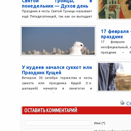
Святой Троицы, в
понедельник — Духов день
Праздник в честь Святой Троицы называют
ещё Пятидесятницей, так как он выпадает
на пятидесятый день после Пасхи. В этот
день на апостолов сошёл Святой...
17 февраля
праздник
17 февраля в
неофициальный, 
праздник – М
спонтанного пр
был...
У иудеев начался суккот или
Праздник Кущей
Вечером 30 октября торжества в честь
суккота или праздника Кущей (т.е.
шалашей) начнутся в синагогах и
еврейских общинных центрах.
Семидневный...
С
ОСТАВИТЬ КОММЕНТАРИЙ
Имя (*)