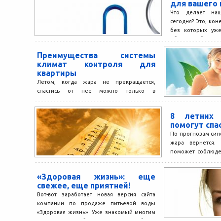
для вашего
Что делает на
сегодня? Это, ко
без которых уже
облегчает быт как 
Преимущества системы
климат контроля для
квартиры
Летом, когда жара не прекращается,
спастись от нее можно только в
прохладном помещении. Но если на улице
всегда можно зайти...
8 летних 
помогут спа
По прогнозам син
жара вернется.
поможет соблюден
Не принимать хол
«Здоровая жизнь»: еще
свежее, еще приятней!
Вот-вот заработает новая версия сайта
компании по продаже питьевой воды
«Здоровая жизнь». Уже знакомый многим