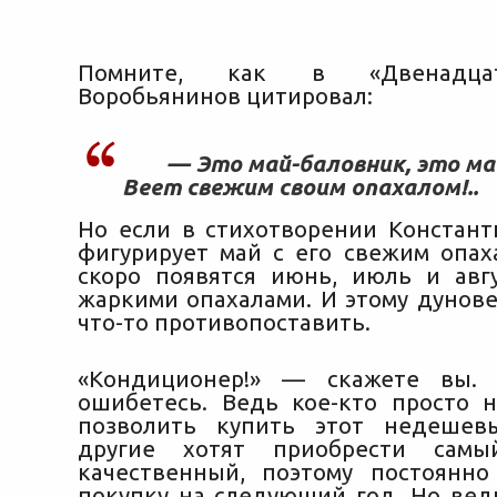
Помните, как в «Двенадцат
Воробьянинов цитировал:
— Это май-баловник, это ма
Веет свежим своим опахалом!..
Но если в стихотворении Констан
фигурирует май с его свежим опаха
скоро появятся июнь, июль и авг
жаркими опахалами. И этому дунов
что-то противопоставить.
«Кондиционер!» — скажете вы. 
ошибетесь. Ведь кое-кто просто 
позволить купить этот недешевы
другие хотят приобрести сам
качественный, поэтому постоянн
покупку на следующий год. Но ведь