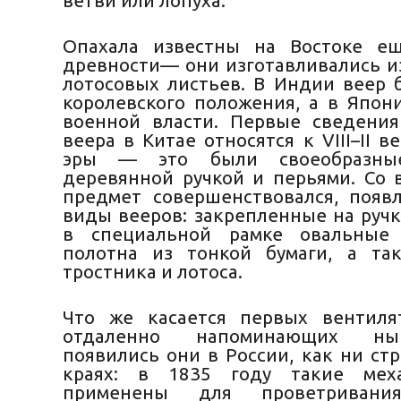
ветви или лопуха.
Опахала известны на Востоке ещ
древности— они изготавливались и
лотосовых листьев. В Индии веер 
королевского положения, а в Япо
военной власти. Первые сведени
веера в Китае относятся к VIII–II 
эры — это были своеобразны
деревянной ручкой и перьями. Со 
предмет совершенствовался, появ
виды вееров: закрепленные на ручк
в специальной рамке овальные
полотна из тонкой бумаги, а та
тростника и лотоса.
Что же касается первых вентиля
отдаленно напоминающих ны
появились они в России, как ни ст
краях: в 1835 году такие мех
применены для проветривания