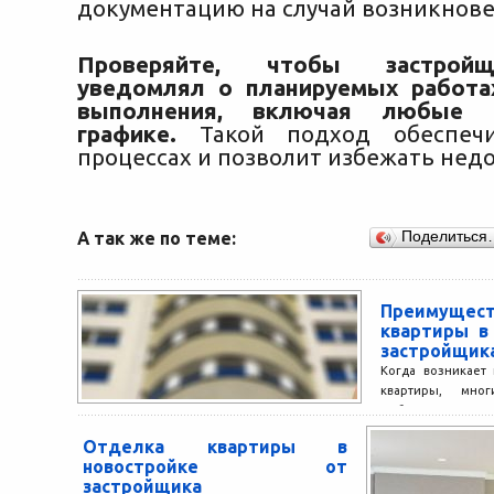
документацию на случай возникнове
Проверяйте, чтобы застрой
уведомлял о планируемых работа
выполнения, включая любые 
графике.
Такой подход обеспеч
процессах и позволит избежать нед
А так же по теме:
Поделиться
Преимуще
квартиры в
застройщик
Когда возникает
квартиры, мног
выбором: купить
или в старом фонд
Отделка квартиры в
новостройке от
застройщика