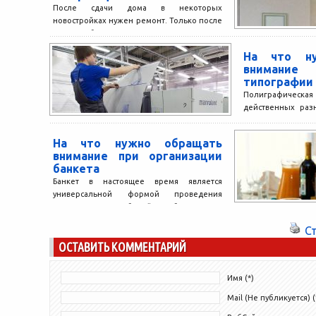
После сдачи дома в некоторых
новостройках нужен ремонт. Только после
этого собственники могут переехать в
квартиру. Какие бывают виды отделки,...
На что ну
внимание
типографии 
Полиграфическая
действенных раз
материалов, ко
доступность и о
На что нужно обращать
стоимость. Подбор
внимание при организации
банкета
Банкет в настоящее время является
универсальной формой проведения
торжественных событий. Он более всего
подойдет для проведения таких
С
праздников, как день...
ОСТАВИТЬ КОММЕНТАРИЙ
Имя (*)
Mail (Не публикуется) (