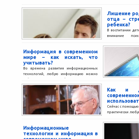
Лишение ро
отца – стр
ребенка?
В воспитании дет
внимание псих
развития. Без хо
климата в семье ни
Информация в современном
мире – как искать, что
учитывать?
Во времена развития информационных
технологий, любую информацию можно
найти в Интернет. Сейчас, пользоваться
Интернетом для поиска нужной
Как и 
информации, это куда...
современн
использоват
Сейчас с помощью
практически люб
утверждение «Кт
тот владеет мир
Информационные
несколько...
технологии и информация в