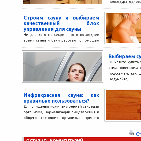
процедура однов
здоровья. Ею мо
выходя...
Строим сауну и выбираем
качественный блок
управления для сауны
Ни для кого не секрет, что в последнее
время сауны и бани работают с помощью
электрокаменок и парогенераторов. Это
оборудование...
Выбираем с
Вы хотите купить 
этим новеньким с
подскажем, как с
Подумайте,...
Инфракрасная сауна: как
правильно пользоваться?
Для очищения кожи, внутренней секреции
организма, нормализации пищеварения и
общего состояния организма принято
ходить в сауну. В последнее время
инфракрасная...
С