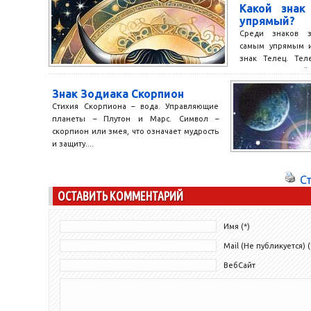
Какой знак
упрямый?
Среди знаков зо
самым упрямым и
знак Телец. Тел
зодиака, который 
Знак Зодиака Скорпион
Стихия Скорпиона – вода. Управляющие
планеты – Плутон и Марс. Символ –
скорпион или змея, что означает мудрость
и защиту....
С
ОСТАВИТЬ КОММЕНТАРИЙ
Имя (*)
Mail (Не публикуется) (
ВебСайт