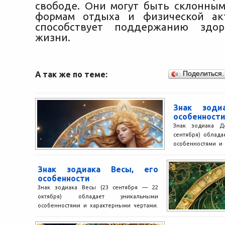
свободе. Они могут быть склонны
формам отдыха и физической акт
способствует поддержанию здор
жизни.
А так же по теме:
Поделиться
Знак зоди
особенност
Знак зодиака Д
сентября) облад
особенностями и
Вот нескольк
характеризующих..
Знак зодиака Весы, его
особенности
Знак зодиака Весы (23 сентября — 22
октября) обладает уникальными
особенностями и характерными чертами.
Вот несколько ключевых черт,
характеризующих Весов:...