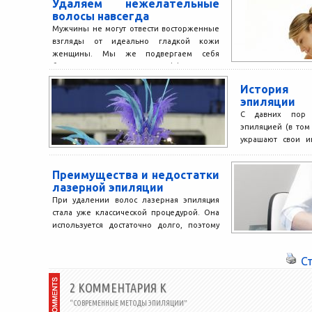
Удаляем нежелательные
волосы навсегда
Мужчины не могут отвести восторженные
взгляды от идеально гладкой кожи
женщины. Мы же подвергаем себя
болезненным и малоэффективным
обычным способам...
История 
эпиляции
С давних пор 
эпиляцией (в том
украшают свои и
восточные женщин
Преимущества и недостатки
лазерной эпиляции
При удалении волос лазерная эпиляция
стала уже классической процедурой. Она
используется достаточно долго, поэтому
ее успешность подтверждена на практике.
Но...
С
2 КОММЕНТАРИЯ К
“СОВРЕМЕННЫЕ МЕТОДЫ ЭПИЛЯЦИИ”