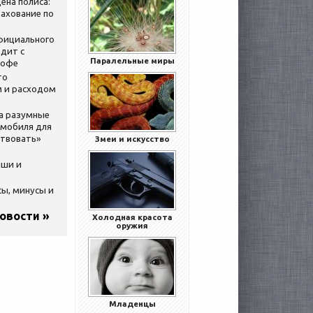
ена полиса:
ахование по
официального
дит с
Паралельные миры
кофе
то
 и расходом
за разумные
омобиля для
ствовать»
Змеи и искусство
ыши и
сы, минусы и
новости »
Холодная красота
оружия
Младенцы