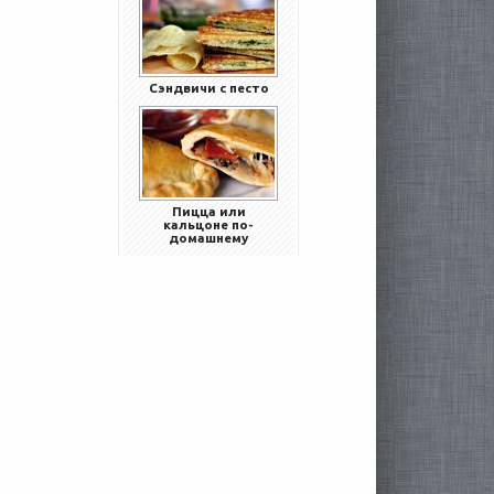
Сэндвичи с песто
Пицца или
кальцоне по-
домашнему