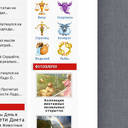
татью на
ах...
Весы
Скорпион
Наткнулся на
одходы...
Стрелец
Козерог
ал мысли
пгрей...
:
Слушайте,
Водолей
Рыбы
 реально...
ФОТОГАЛЕРЕЯ
ткнулся на
Ладо О...
:
Прочитал
ости Ладо,...
Коллекция
винтажных
пасхальных
открыток
День в
сы
ети
Диета
а
Животные