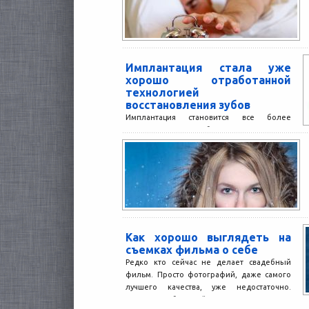
Имплантация стала уже
хорошо отработанной
технологией
восстановления зубов
Имплантация становится все более
популярным способом восстановления
утраченных зубов, – заявляют специалисты
московских клиник. Сейчас две трети
пациентов, которым требуется...
Как хорошо выглядеть на
съемках фильма о себе
Редко кто сейчас не делает свадебный
фильм. Просто фотографий, даже самого
лучшего качества, уже недостаточно.
Хочется, чтобы такой день навсегда...