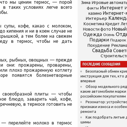
 что мы ценим термос, — порой
Зима
Игровые автомат
 в таких условиях легче всего
Интернет
И
факты
обы.
Интернет-
казино
Календ
Интерьер
Косметика
Кредит
Ле
 супы, кофе, какао с молоком,
Новый
Новости фото
 до кипения
и ни в коем случае не
Отд
Одежда
Осень
крышкой, а тем более на свежем
Подарки
Подарок
 еду в термос, чтобы не дать
Похудение
Реклам
Свадьба
Сове
Строительст
ных, рыбных, овощных — прежде
ПОСЛЕДНИЕ СООБЩЕНИЯ
ли они: прожарены, проварены,
тили плохо прожаренную котлету
Безопасный обмен кр
оре появятся болезнетворные
инструкция для тех, кто 
впервые
Обзор модельного ряд
какие автомобили марки
е своеобразной плиты — чтобы
российским покупателям
ное блюдо, заварить чай, кофе,
Резонатор: устройство
гречневую, в термосе готовить не
признаки износа и особе
ремонта
Как подобрать литые 
шины
 — перелейте молоко в термос