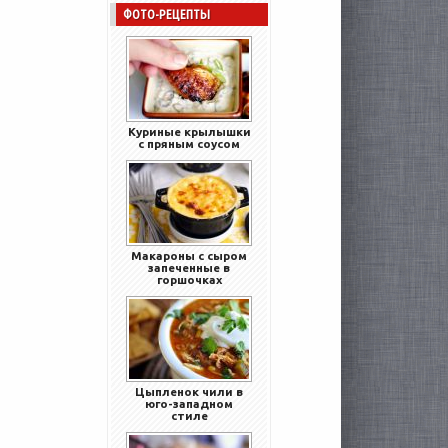
ФОТО-РЕЦЕПТЫ
Куриные крылышки
с пряным соусом
Макароны с сыром
запеченные в
горшочках
Цыпленок чили в
юго-западном
стиле