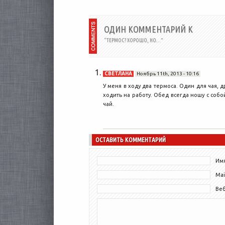
ОДИН КОММЕНТАРИЙ К
“ТЕРМОС? ХОРОШО, НО…”
СВЕТЛАНА
Ноябрь 11th, 2013 - 10:16
У меня в ходу два термоса. Один для чая, 
ходить на работу. Обед всегда ношу с соб
чай.
ОСТАВИТЬ КОММЕНТАРИЙ
Имя
Mai
Ве