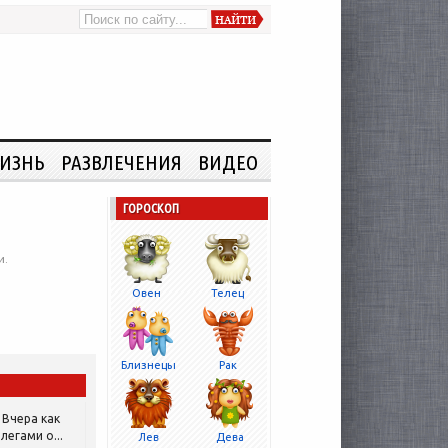
ИЗНЬ
РАЗВЛЕЧЕНИЯ
ВИДЕО
ГОРОСКОП
и.
Овен
Телец
Близнецы
Рак
Вчера как
легами о...
Лев
Дева