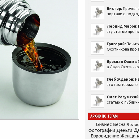
Виктор:
Прочел с
портале о подход
Леонид Маров:
эту статью про п
Григорий:
Почит
Охотникова про а
Ярослав Озимый
а Ладо Охотников
Глеб Жданов:
На
этот материал о 
Олег Разумский
статью о публичн
АРХИВ ПО ТЕГАМ
Бизнес
Весна
Воло
Д
фотографии
Деньги
Евровидение
Женщин