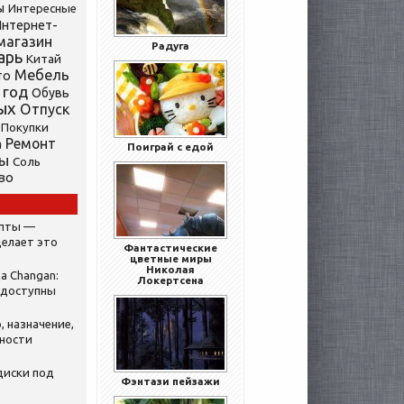
ы
Интересные
нтернет-
магазин
Радуга
арь
Китай
Мебель
то
 год
Обувь
ых
Отпуск
Покупки
Ремонт
а
Поиграй с едой
ты
Соль
во
ипты —
делает это
Фантастические
цветные миры
Николая
а Changan:
Локертсена
 доступны
, назначение,
нности
диски под
Фэнтази пейзажи