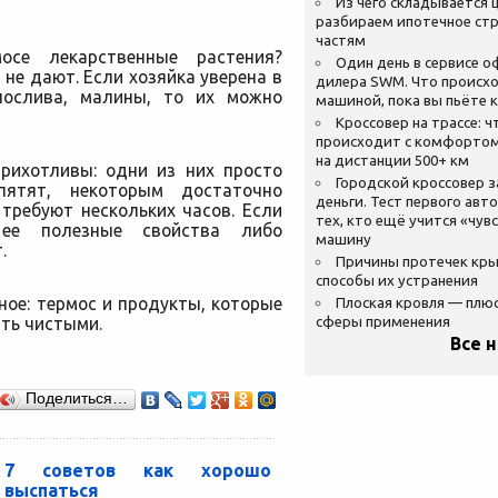
Из чего складывается ц
разбираем ипотечное стр
частям
се лекарственные растения?
Один день в сервисе 
не дают. Если хозяйка уверена в
дилера SWM. Что происхо
нослива, малины, то их можно
машиной, пока вы пьёте 
Кроссовер на трассе: ч
происходит с комфортом
на дистанции 500+ км
рихотливы: одни из них просто
Городской кроссовер 
пятят, некоторым достаточно
деньги. Тест первого авт
 требуют нескольких часов. Если
тех, кто ещё учится «чув
 ее полезные свойства либо
машину
.
Причины протечек кр
способы их устранения
ное: термос и продукты, которые
Плоская кровля — плю
ть чистыми.
сферы применения
Все 
Поделиться…
7 советов как хорошо
выспаться