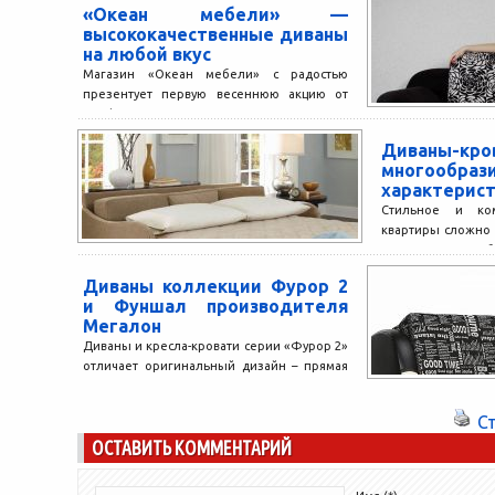
«Океан мебели» —
высококачественные диваны
на любой вкус
Магазин «Океан мебели» с радостью
презентует первую весеннюю акцию от
«Anderssen», где скидка на все модели
диванов этой фабрики составляет...
Диваны-кро
многообра
характерис
Стильное и ко
квартиры сложно 
кровати. Разноо
популярной мебе
Диваны коллекции Фурор 2
странице ин
и Фуншал производителя
ddn.ua/ua/dyvany-ku
Мегалон
Диваны и кресла-кровати серии «Фурор 2»
отличает оригинальный дизайн – прямая
спинка, высокие покатые подлокотники и
пёстрый «буквенный» принт. Материалы...
С
ОСТАВИТЬ КОММЕНТАРИЙ