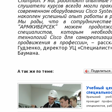
Champion. У нас работают опытные 
слушатели курсов всегда могли пра
современном оборудовании Cisco Syste
накоплен успешный опыт работы в р
Мы рады, что в сотрудничестве
“АРМКИБЕРСЕК” можем продолжа
специалистов, которым необход
технологий Cisco для самореализац
продвижения в профессии»
, – расс
Гудзенко, директор УЦ «Специалист
Баумана.
А так же по теме:
Поделиться
Учебный це
специально
Уральский уч
проводит профес
специалистов, ра
специальностям