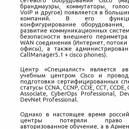
сетевого оборудования Cisco (ма
брандмауэры, коммутаторы, голо
VoIP и другое) появляется в больш
компаний. В его функц
конфигурирование оборудования,
развитие коммуникационных систем
безопасности внешнего периметра (F
WAN соединения (Интернет, потоки 
офисы), а также администрировани
CallManager5.1 + cisco phones).
Центр «Специалист» является ав
учебным центром Cisco и провод
подготовки сертифицированных сп
статусы CCNA, CCNP, CCIE, ССТ, CCDE,
Associate, CyberOps Professional, De
DevNet Professional.
Однако в настоящее время росси
центры потеряли право 
авторизованное обучение, а в Армен