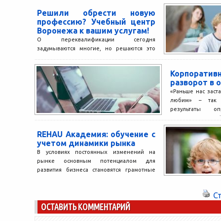
промышленной б
Решили обрести новую
труда, теплоэнерг
профессию? Учебный центр
Воронежа к вашим услугам!
О переквалификации сегодня
задумываются многие, но решаются это
сделать лишь единицы. Следует понимать,
что с развитием новых отраслей
Корпоратив
экономики и...
разворот в 
«Раньше нас заст
любим» – так 
результаты оп
клиентов, который
REHAU Академия: обучение с
учетом динамики рынка
В условиях постоянных изменений на
рынке основным потенциалом для
развития бизнеса становятся грамотные
специалисты. Понимая, как важно уделять
внимание повышению...
С
ОСТАВИТЬ КОММЕНТАРИЙ