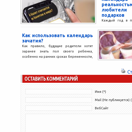
принимать решения. Согласно выводам
реально
специалистов, после совершенной...
любител
подарков
Каждый год в п
праздников мн
поздравить своих
Как использовать календарь
коллектив оригинал
зачатия?
Как правило, будущие родители хотят
заранее знать пол своего ребенка,
особенно на ранних сроках беременности,
ведь ультразвуковое исследование
определяет пол...
С
ОСТАВИТЬ КОММЕНТАРИЙ
Имя (*)
Mail (Не публикуется) (
ВебСайт