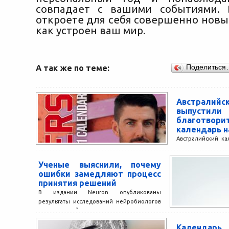
совпадает с вашими событиями. 
откроете для себя совершенно новый
как устроен ваш мир.
А так же по теме:
Поделиться
Австралий
выпустили
благотвори
календарь н
Австралийский к
учрежден в 199
Фонда дет
Ученые выяснили, почему
предоставляю
ошибки замедляют процесс
исследования ожого
принятия решений
В издании Neuron опубликованы
результаты исследований нейробиологов
из Нью-Йоркского университета,
изучавших способность человека
Календарь