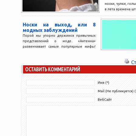
носки, чулки, гол
в лета времена шт
Носки на выход, или 8
модных заблуждений
Порой мы упорно держимся привычных
представлений о моде. «Антенна»
развенчивает самые популярные мифы!
Наш консультант Эксперт по моде и
стилю...
С
ОСТАВИТЬ КОММЕНТАРИЙ
Имя (*)
Mail (Не публикуется) (
ВебСайт