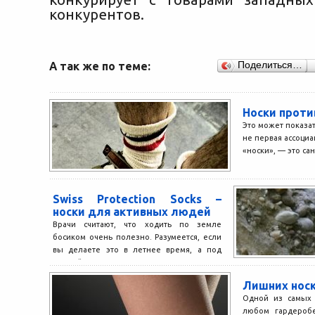
конкурентов.
А так же по теме:
Поделиться…
Носки проти
Это может показат
не первая ассоциа
«носки», — это сан
Swiss Protection Socks –
носки для активных людей
Врачи считают, что ходить по земле
босиком очень полезно. Разумеется, если
вы делаете это в летнее время, а под
землей...
Лишних носк
Одной из самых
любом гардеробе