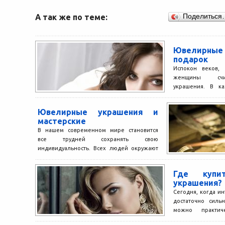
А так же по теме:
Поделиться
Ювелирные
подарок
Испокон веков,
женщины счи
украшения. В к
украшения менял
время...
Ювелирные украшения и
мастерские
В нашем современном мире становится
все трудней сохранять свою
индивидуальность. Всех людей окружают
вещи, которые изготовлены по одному
стандартному шаблону...
Где купи
украшения?
Сегодня, когда ин
достаточно силь
можно практич
количество инте