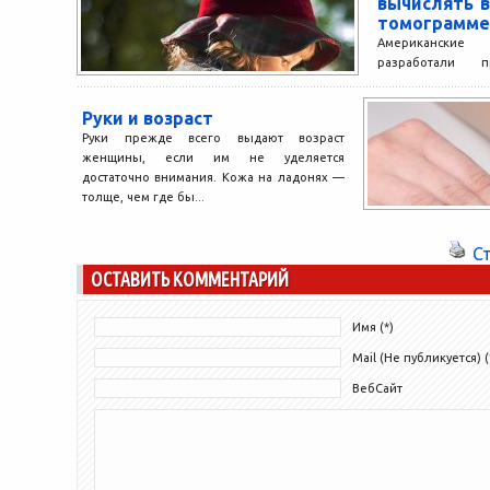
вычислять в
томограмме
Американски
разработали п
вычислять возра
молодых людей в
Руки и возраст
точностью до года.
Руки прежде всего выдают возраст
женщины, если им не уделяется
достаточно внимания. Кожа на ладонях —
толще, чем где бы...
С
ОСТАВИТЬ КОММЕНТАРИЙ
Имя (*)
Mail (Не публикуется) (
ВебСайт