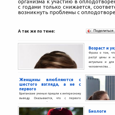
организма к участию в оплодотвор
с годами только снижается, соответ
возникнуть проблемы с оплодотвор
А так же по теме:
Поделиться
Возраст и у
Фраза о том, чт
растут цены и н
актуальна и для
человечества....
Женщины влюбляются с
шестого взгляда, а не с
первого
Британские ученые пришли к интересному
выводу. Оказывается, что с первого
взгляда могут влюбиться только мужчины,
а вот женщины влюбляются лишь...
Биологи