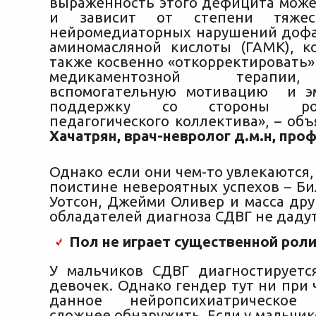
выраженность этого дефицита може
и зависит от степени тяже
нейромедиаторных нарушений дофа
аминомасляной кислоты (ГАМК), 
также косвенно «откорректировать»
медикаментозной терапии
вспомогательную мотивацию и э
поддержку со стороны ро
педагогического коллектива», – об
Хачатрян, врач-невролог д.м.н, проф
Однако если они чем-то увлекаются,
поистине невероятных успехов – Би
Уотсон, Джейми Оливер и масса дру
обладателей диагноза СДВГ не дадут
Пол не играет существенной рол
У мальчиков СДВГ диагностируетс
девочек. Однако гендер тут ни при 
данное нейропсихиатрическое 
сложнее обнаружить. Если у мальчи