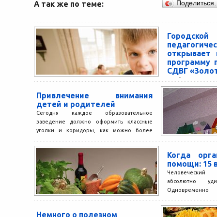
А так же по теме:
Поделиться
Городско
педагоги
открывает 
программу 
СДВГ «Золо
Проблемы с вни
детей – эт
Привлечение внимания
распространенн
детей и родителей
родителей за помо
Сегодня каждое образовательное
заведение должно оформить классные
уголки и коридоры, как можно более
эстетично и познавательно. Стенды для
детсада обеспечивают...
Когда орг
помощи: 15 
Человеческий
абсолютно уди
Одновременно
немыслимое коли
если случается сбо
Немного о полезном