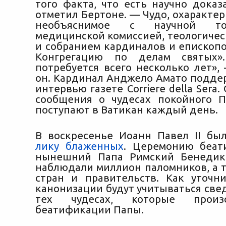
того факта, что есть научно доказ
отметил Бертоне. — Чудо, охаракте
необъяснимое с научной то
медицинской комиссией, теологичес
и собранием кардиналов и епископо
Конгрегацию по делам святых»
потребуется всего несколько лет»,
он. Кардинал Анджело Амато поддер
интервью газете Corriere della Sera.
сообщения о чудесах покойного 
поступают в Ватикан каждый день.
В воскресенье Иоанн Павел II б
лику блаженных
. Церемонию беат
нынешний Папа Римский Бенедикт
наблюдали миллион паломников, а т
стран и правительств. Как уточн
канонизации будут учитываться све
тех чудесах, которые прои
беатификации Папы.