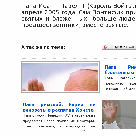
Папа Иоанн Павел II (Кароль Войтыл
апреля 2005 года. Сам Понтифик пр
святых и блаженных больше людей
предшественники, вместе взятые.
А так же по теме:
Поделиться
Папа Рим
блаженным
Сонм католич
пополнится ещ
Ватикан объяв
причисления пок
Иоанна Павла II к..
Папа римский: Евреи не
виноваты в распятии Христа
Папа римский Бенедикт XVI в своей книге
предлагает новое прочтение некоторых
строк Евангелия, в очередной раз
отвергая концепцию о коллективной...