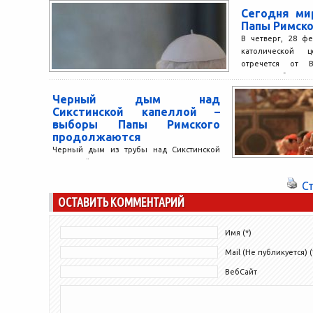
Сегодня ми
Папы Римск
В четверг, 28 ф
католической 
отречется от Ва
Престол будет с
21:00...
Черный дым над
Сикстинской капеллой –
выборы Папы Римского
продолжаются
Черный дым из трубы над Сикстинской
капеллой возвестил о том, что в
результате голосования ни одному из
С
претендентов на папский...
ОСТАВИТЬ КОММЕНТАРИЙ
Имя (*)
Mail (Не публикуется) (
ВебСайт