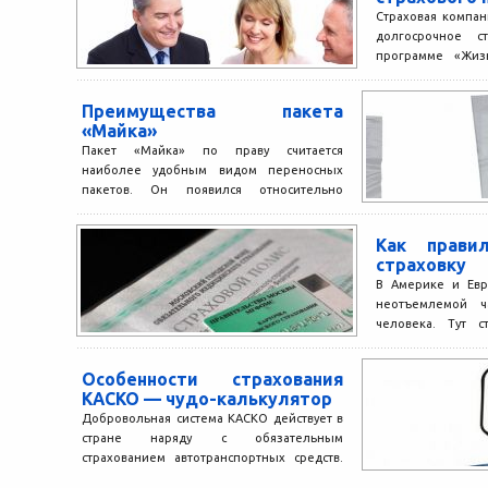
Страховая компа
долгосрочное с
программе «Жизн
полиса при этом
факторов, среди...
Преимущества пакета
«Майка»
Пакет «Майка» по праву считается
наиболее удобным видом переносных
пакетов. Он появился относительно
недавно, но уже, несомненно, получил
популярность у...
Как прави
страховку
В Америке и Евр
неотъемлемой ч
человека. Тут с
жизнь, здоро
путешествия....
Особенности страхования
КАСКО — чудо-калькулятор
Добровольная система КАСКО действует в
стране наряду с обязательным
страхованием автотранспортных средств.
Она может применяться для легкового