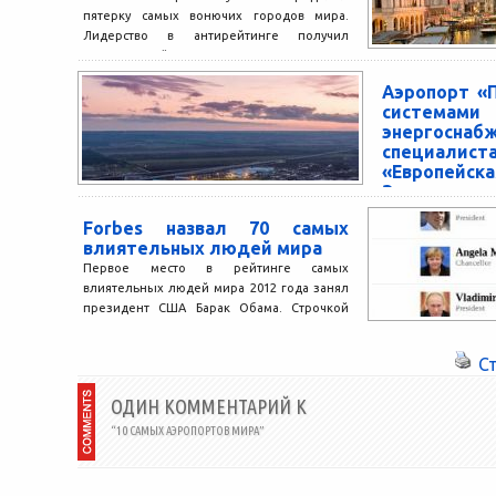
пятерку самых вонючих городов мира.
Лидерство в антирейтинге получил
мексиканский Канкун. На втором месте
оказалось один...
Аэропорт «
системам
энергоснаб
специал
«Европейска
Электротех
1 декабря в Рос
Forbes назвал 70 самых
свою работу ме
влиятельных людей мира
«Платов» хол
Первое место в рейтинге самых
Регионов». Площ
влиятельных людей мира 2012 года занял
тыс. кв. метров,...
президент США Барак Обама. Строчкой
ниже разместилась канцлер ФРГ...
С
ОДИН КОММЕНТАРИЙ К
“10 САМЫХ АЭРОПОРТОВ МИРА”