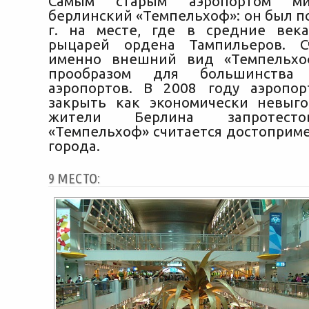
Самым старым аэропортом ми
берлинский «Темпельхоф»: он был п
г. на месте, где в средние век
рыцарей ордена Тампильеров. Сч
именно внешний вид «Темпельхо
прообразом для большинства 
аэропортов. В 2008 году аэропо
закрыть как экономически невыг
жители Берлина запротесто
«Темпельхоф» считается достоприм
города.
9 МЕСТО: