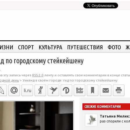
ЖИЗНИ
СПОРТ
КУЛЬТУРА
ПУТЕШЕСТВИЯ
ФОТО
Ж
гид по городскому стейкейшену
.
а эту запись через
RSS 2.0
ленту и оставлять свои комментарии в конце стать
одной день
>
Уикенд в своём городе: гид по городскому стейкейшену
СВЕЖИЕ КОММЕНТАРИИ
Татьяна Мелик:
раз спорили с кол