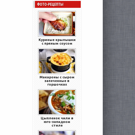
ФОТО-РЕЦЕПТЫ
Куриные крылышки
с пряным соусом
Макароны с сыром
запеченные в
горшочках
Цыпленок чили в
юго-западном
стиле