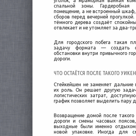
уголок, а мраморная ванная ко
спальной зоны. Гардеробная 
помещение, а не встроенный шкаф,
сборов перед вечерней прогулкой.
тёмного дерева создаёт спокойн
отвлекает и не утомляет за два-тр
Для городского побега такая п
задачу формата — создать о
обстановки внутри привычного гор
дороги.
ЧТО ОСТАЁТСЯ ПОСЛЕ ТАКОГО УИКЕ
Стейкейшен не заменяет дальние 
их роль. Он решает другую зада
логистических затрат, доступну
график позволяет выделить пару д
Возвращение домой после такого
дороги и смены часовых поясов
выходные были именно отдыхом
новой упаковке. Иногда для с