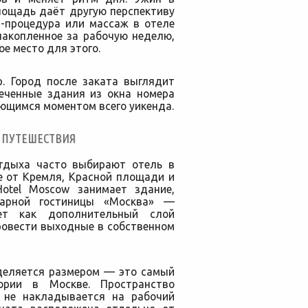
лощадь даёт другую перспективу
а-процедура или массаж в отеле
накопленное за рабочую неделю,
е место для этого.
р. Город после заката выглядит
веченные здания из окна номера
ющимся моментом всего уикенда.
 ПУТЕШЕСТВИЯ
тдыха часто выбирают отель в
е от Кремля, Красной площади и
Hotel Moscow занимает здание,
дарной гостиницы «Москва» —
ает как дополнительный слой
ровести выходные в собственном
деляется размером — это самый
ории в Москве. Пространство
а не накладывается на рабочий