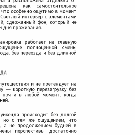
мната расположена отдельно от
решена как самостоятельное
 что особенно ощутимо в момент
 Светлый интерьер с элементами
ый, сдержанный фон, который не
и дня проживания.
ланировка работает на главную
щущение полноценной смены
ода, без переезда и без длинной
НДА
путешествия и не претендует на
чу — короткую перезагрузку без
ю почти в любой момент, когда
ней.
 уикенда происходит без долгой
, но с тем же ощущением, что
, а не продолжением будней в
мены перспективы достаточно