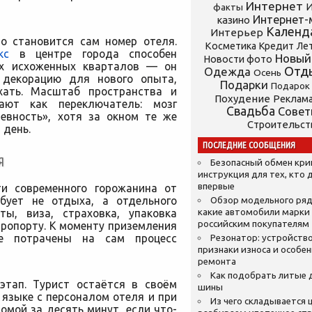
Интернет
И
факты
Интернет-
казино
Календ
Интерьер
то становится сам номер отеля.
Косметика
Кредит
Ле
кс
в центре города способен
Новый
Новости фото
ых исхоженных кварталов — он
Отд
Одежда
Осень
 декорацию для нового опыта,
Подарки
Подарок
хать. Масштаб пространства и
Похудение
Реклам
ают как переключатель: мозг
Свадьба
Сове
невность», хотя за окном те же
Строительст
 день.
ПОСЛЕДНИЕ СООБЩЕНИЯ
Я
Безопасный обмен кр
инструкция для тех, кто 
впервые
ти современного горожанина от
ебует не отдыха, а отдельного
Обзор модельного ряд
ы, виза, страховка, упаковка
какие автомобили марки
российским покупателям
эропорту. К моменту приземления
е потрачены на сам процесс
Резонатор: устройство
признаки износа и особе
ремонта
Как подобрать литые 
 этап. Турист остаётся в своём
шины
 языке с персоналом отеля и при
Из чего складывается ц
мой за десять минут, если что-