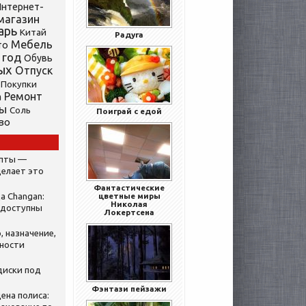
нтернет-
магазин
арь
Китай
Радуга
Мебель
то
 год
Обувь
ых
Отпуск
Покупки
Ремонт
а
ты
Соль
Поиграй с едой
во
ипты —
делает это
Фантастические
а Changan:
цветные миры
Николая
 доступны
Локертсена
, назначение,
нности
диски под
Фэнтази пейзажи
ена полиса: