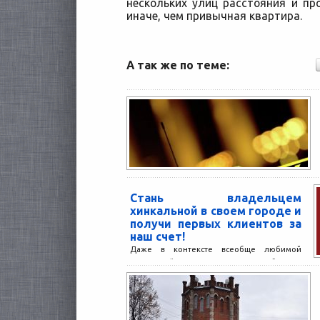
нескольких улиц расстояния и про
иначе, чем привычная квартира.
А так же по теме:
Стань владельцем
хинкальной в своем городе и
получи первых клиентов за
наш счет!
Даже в контексте всеобще любимой
грузинской кухни, хинкали – на особенном
счету. Казалось бы, что может быть проще:
начинка и...