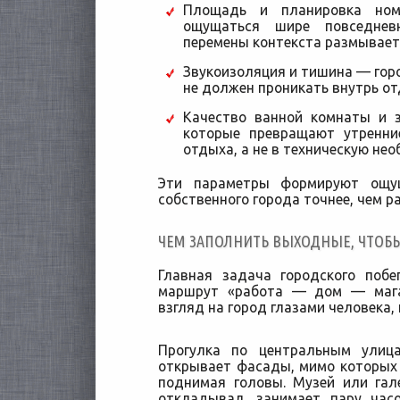
Площадь и планировка но
ощущаться шире повседнев
перемены контекста размывает
Звукоизоляция и тишина — гор
не должен проникать внутрь от
Качество ванной комнаты и 
которые превращают утренни
отдыха, а не в техническую нео
Эти параметры формируют ощущ
собственного города точнее, чем р
ЧЕМ ЗАПОЛНИТЬ ВЫХОДНЫЕ, ЧТОБ
Главная задача городского поб
маршрут «работа — дом — мага
взгляд на город глазами человека,
Прогулка по центральным улиц
открывает фасады, мимо которых
поднимая головы. Музей или гал
откладывал, занимает пару час