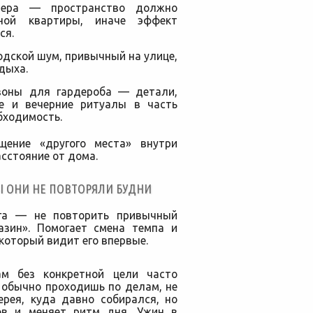
мера — пространство должно
ной квартиры, иначе эффект
ся.
одской шум, привычный на улице,
дыха.
зоны для гардероба — детали,
е и вечерние ритуалы в часть
бходимость.
ение «другого места» внутри
асстояние от дома.
Ы ОНИ НЕ ПОВТОРЯЛИ БУДНИ
ега — не повторить привычный
зин». Помогает смена темпа и
 который видит его впервые.
ам без конкретной цели часто
 обычно проходишь по делам, не
ерея, куда давно собирался, но
ов и меняет ритм дня. Ужин в