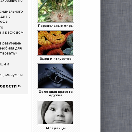
ахование по
официального
дит с
кофе
Паралельные миры
то
 и расходом
за разумные
омобиля для
ствовать»
Змеи и искусство
ыши и
сы, минусы и
новости »
Холодная красота
оружия
Младенцы