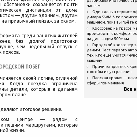
разбираем ипотечное стр
ы обстановки сохраняется почти
частям
огическая дистанция от дома
Один день в сервисе 
екстом — другим зданием, другим
дилера SWM. Что происхо
 на привычный пейзаж за окном.
машиной, пока вы пьёте 
Кроссовер на трассе: ч
происходит с комфортом
 формата среди занятых жителей
на дистанции 500+ км
икенд без долгой подготовки
Городской кроссовер 
лучше, чем недельный отпуск с
деньги. Тест первого авт
 поясов.
тех, кто ещё учится «чув
машину
ГОРОДСКОЙ ПОБЕГ
Причины протечек кр
способы их устранения
иняется своей логике, отличной
Плоская кровля — плю
ия. Когда поездка ограничена
сферы применения
ажны детали, которые в дальнем
Все 
ором плане.
деляют итоговое решение.
ческом центре — рядом с
 и пешими маршрутами, которые
ной жизни.