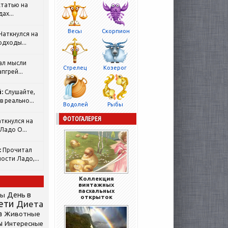
татью на
ах...
Весы
Скорпион
Наткнулся на
одходы...
ал мысли
Стрелец
Козерог
пгрей...
:
Слушайте,
 реально...
Водолей
Рыбы
ФОТОГАЛЕРЕЯ
ткнулся на
Ладо О...
:
Прочитал
ости Ладо,...
Коллекция
винтажных
пасхальных
День в
сы
открыток
ети
Диета
а
Животные
ы
Интересные