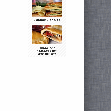
Сэндвичи с песто
Пицца или
кальцоне по-
домашнему