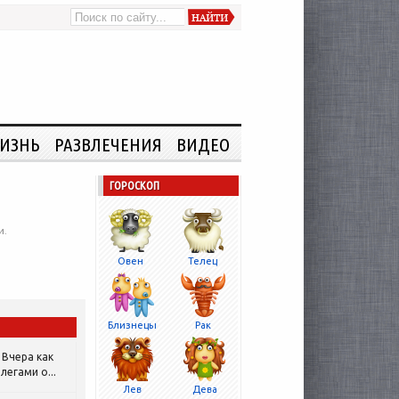
ИЗНЬ
РАЗВЛЕЧЕНИЯ
ВИДЕО
ГОРОСКОП
и.
Овен
Телец
Близнецы
Рак
Вчера как
легами о...
Лев
Дева