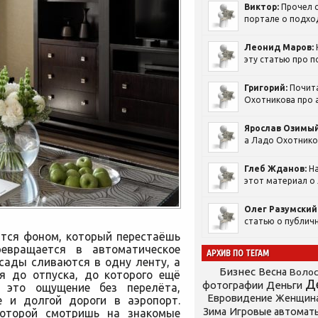
Виктор:
Прочел с
портале о подход
Леонид Маров:
эту статью про п
Григорий:
Почит
Охотникова про а
Ярослав Озимый
а Ладо Охотников
Глеб Жданов:
На
этот материал о 
Олег Разумский
статью о публичн
ится фоном, который перестаёшь
ревращается в автоматическое
АРХИВ ПО ТЕГАМ
сады сливаются в одну ленту, а
Бизнес
Весна
Воло
я до отпуска, до которого ещё
Д
фотографии
Деньги
 это ощущение без перелёта,
Евровидение
Женщин
е и долгой дороги в аэропорт.
Зима
Игровые автомат
которой смотришь на знакомые