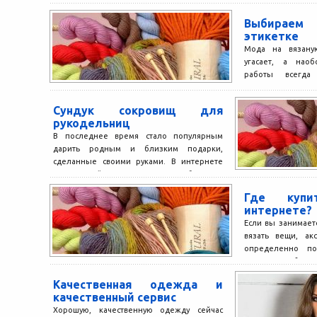
Выбирае
этикетке
Мода на вязану
угасает, а наоб
работы всегда
популярности
способ...
Сундук сокровищ для
рукодельниц
В последнее время стало популярным
дарить родным и близким подарки,
сделанные своими руками. В интернете
можно пройти мастер-класс по любому...
Где куп
интернете?
Если вы занимает
вязать вещи, ак
определенно по
портале yarnforyou
Качественная одежда и
качественный сервис
Хорошую, качественную одежду сейчас