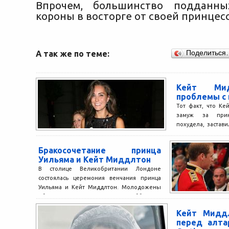
Впрочем, большинство подданны
короны в восторге от своей принцес
А так же по теме:
Поделиться
Кейт Ми
проблемы с 
Тот факт, что К
замуж за прин
похудела, застав
предположить,
герцогиня страдает
Бракосочетание принца
Уильяма и Кейт Миддлтон
В столице Великобритании Лондоне
состоялась церемония венчания принца
Уильяма и Кейт Миддлтон. Молодожены
обвенчались в Вестминстерском аббатстве.
Эту церемонию транслируют...
Кейт Мидд
перед алта