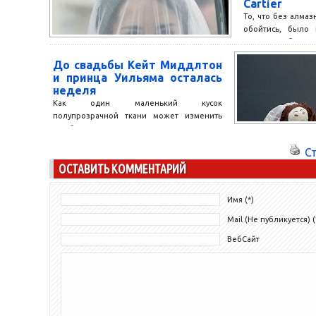
Cartier
То, что без алма
обойтись, было 
именно выберет н
коллекции...
До свадьбы Кейт Миддлтон
и принца Уильяма осталась
неделя
Как один маленький кусок
полупрозрачной ткани может изменить
судьбу. Для нас, девушек, это лишь
подкрепляет веру в силу одежды, то,...
С
ОСТАВИТЬ КОММЕНТАРИЙ
Имя (*)
Mail (Не публикуется) (
ВебСайт