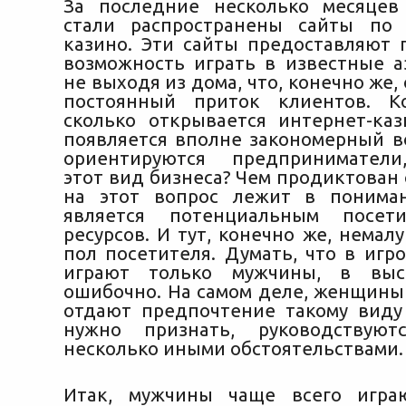
За последние несколько месяцев
стали распространены сайты по 
казино. Эти сайты предоставляют 
возможность играть в известные а
не выходя из дома, что, конечно же,
постоянный приток клиентов.
Ко
сколько открывается интернет-каз
появляется вполне закономерный во
ориентируются предпринимател
этот вид бизнеса? Чем продиктован 
на этот вопрос лежит в пониман
является потенциальным посет
ресурсов. И тут, конечно же, немал
пол посетителя. Думать, что в игр
играют только мужчины, в выс
ошибочно. На самом деле, женщины
отдают предпочтение такому виду 
нужно признать, руководствую
несколько иными обстоятельствами.
Итак, мужчины чаще всего игра