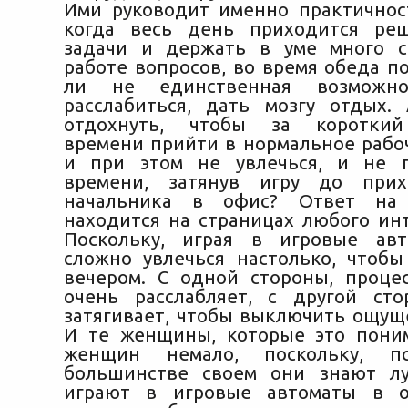
Ими руководит именно практичност
когда весь день приходится ре
задачи и держать в уме много с
работе вопросов, во время обеда по
ли не единственная возможн
расслабиться, дать мозгу отдых
отдохнуть, чтобы за короткий
времени прийти в нормальное рабоч
и при этом не увлечься, и не п
времени, затянув игру до прих
начальника в офис? Ответ на 
находится на страницах любого инт
Поскольку, играя в игровые авт
сложно увлечься настолько, чтобы
вечером. С одной стороны, проце
очень расслабляет, с другой ст
затягивает, чтобы выключить ощущ
И те женщины, которые это пони
женщин немало, поскольку, пс
большинстве своем они знают лу
играют в игровые автоматы в он