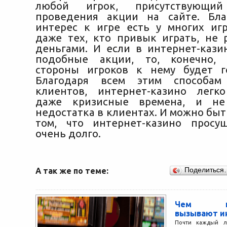
любой игрок, присутствующ
проведения акции на сайте. Бла
интерес к игре есть у многих игр
даже тех, кто привык играть, не 
деньгами. И если в интернет-кази
подобные акции, то, конечно,
стороны игроков к нему будет г
Благодаря всем этим способам
клиентов, интернет-казино легк
даже кризисные времена, и не
недостатка в клиентах. И можно бы
том, что интернет-казино просу
очень долго.
А так же по теме:
Поделиться
Чем инте
вызывают ин
Почти каждый л