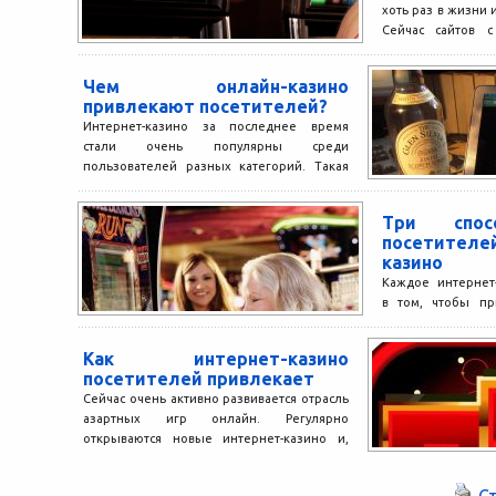
хоть раз в жизни 
Сейчас сайтов с
существует достато
Чем онлайн-казино
привлекают посетителей?
Интернет-казино за последнее время
стали очень популярны среди
пользователей разных категорий. Такая
популярность, конечно, не может
появиться сама по себе,...
Три спос
посетител
казино
Каждое интернет
в том, чтобы пр
Всем известн
посетителей захо
Как интернет-казино
тем больше...
посетителей привлекает
Сейчас очень активно развивается отрасль
азартных игр онлайн. Регулярно
открываются новые интернет-казино и,
конечно же, каждое интернет-казино
пытается пробиться в...
С