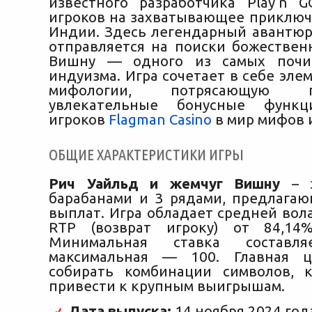
известного разработчика Play’n 
игроков на захватывающее приключ
Индии. Здесь легендарный авантюр
отправляется на поиски божестве
Вишну — одного из самых почи
индуизма.
Игра сочетает в себе эле
мифологии, потрясающую 
увлекательные бонусные функц
игроков
Flagman Сasino
в мир мифов 
ОБЩИЕ ХАРАКТЕРИСТИКИ ИГРЫ
Рич Уайльд и жемчуг Вишну
– 
барабанами и 3 рядами, предлага
выплат. Игра обладает средней вол
RTP (возврат игроку) от 84,14
Минимальная ставка составл
максимальная — 100. Главная 
собирать комбинации символов, 
привести к крупным выигрышам.
Дата выпуска:
14 ноября 2024 год