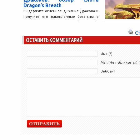
Dragon’s Breath
Выдержите огненное дыхание Дракона и
получите его накопленные богатства в
игровом автомате Dragon’s Breath,
созданном компанией Rabcat Gambling на
С
базе...
ОСТАВИТЬ КОММЕНТАРИЙ
Имя (*)
Mail (Не публикуется) (
ВебСайт