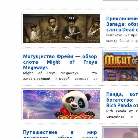
Приключе
Западе: обз
слота Dead o
Интригующие прос
всегда были в ц
развлечений, и ми
исключением. Сего
Могущество Фрейи — обзор
слота Might of Freya
Megaways
Might of Freya Megaways — это
захватывающий игровой автомат от
Pragmatic Play, который переносит игроков
в мир скандинавской мифологии.
Панда, ко
Главной...
богатство:
Rich Panda о
Rich Panda от E
спокойная и 
переносящая в т
восточного мира. 
Путешествие в мир
драконов: обзор слота