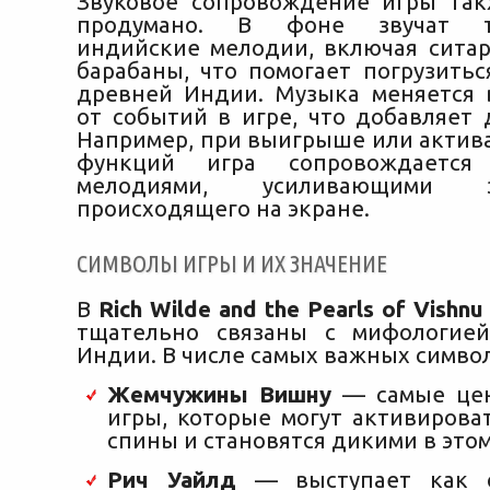
Звуковое сопровождение игры та
продумано. В фоне звучат т
индийские мелодии, включая сита
барабаны, что помогает погрузитьс
древней Индии. Музыка меняется 
от событий в игре, что добавляет 
Например, при выигрыше или актив
функций игра сопровождается
мелодиями, усиливающими
происходящего на экране.
СИМВОЛЫ ИГРЫ И ИХ ЗНАЧЕНИЕ
В
Rich Wilde and the Pearls of Vishn
тщательно связаны с мифологией
Индии. В числе самых важных симво
Жемчужины Вишну
— самые це
игры, которые могут активирова
спины и становятся дикими в это
Рич Уайлд
— выступает как с