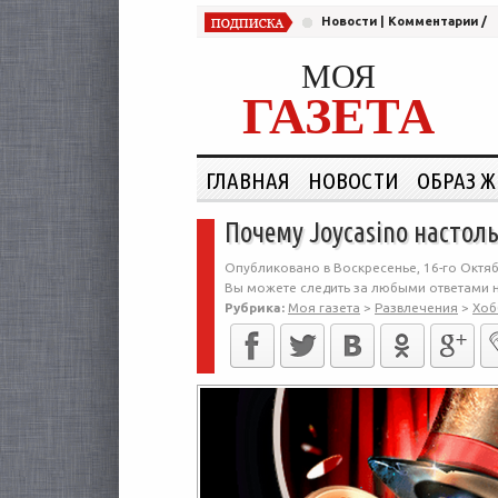
Новости
|
Комментарии
/
МОЯ
ГАЗЕТА
ГЛАВНАЯ
НОВОСТИ
ОБРАЗ 
Почему Joycasino настол
Опубликовано в Воскресенье, 16-го Октяб
Вы можете следить за любыми ответами н
Рубрика:
Моя газета
>
Развлечения
>
Хоб