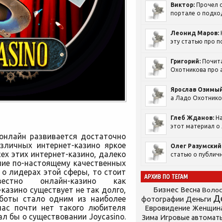
Виктор:
Прочел с
портале о подход
Леонид Маров:
эту статью про п
Григорий:
Почит
Охотникова про а
Ярослав Озимый
а Ладо Охотников
Глеб Жданов:
На
этот материал о 
 онлайн развивается достаточно
азличных интернет-казино яркое
Олег Разумский
ех этих интернет-казино, далеко
статью о публичн
ние по-настоящему качественных
 о лидерах этой сферы, то стоит
АРХИВ ПО ТЕГАМ
стно онлайн-казино как
-казино существует не так долго,
Бизнес
Весна
Воло
Д
аботы стало одним из наиболее
фотографии
Деньги
час почти нет такого любителя
Евровидение
Женщин
л бы о существовании Joycasino.
Зима
Игровые автомат