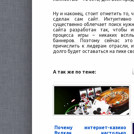
Ну и наконец, стоит отметить то, ч
сделан сам сайт. Интуитивно
существенно облегчает поиск нужн
сайта разработан так, чтобы и
процесса игры – никаких всп
баннеров. Поэтому сейчас эт
причислить к лидерам отрасли, 
долго будет оставаться на пике св
А так же по теме:
Почему интернет-казино
Вулкан настолько