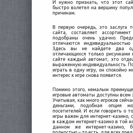
И нужно признать, что этот са
быстро взлетел на вершину попу
причинам.
В первую очередь, это заслуга 
сайта, составляет ассортимен
подобраны очень удачно. Пред
отличаются индивидуальностью
Здесь вы не найдете два од
отличающихся только рисунками 
сайте каждый автомат, это отде
выраженную индивидуальность. По
играть в одну игру, он спокойно 
интерес к игре снова появится.
Помимо этого, немалым преимуще
игровые автоматы доступны всем
Учитывая, как много игроков сейча
деньгами, подобная опция м
посетителей. И если говорить о т
игры важен для интернет-казино, с
в каждом интернет-казино в той ил
данном же интернет-казино, 
полностью – то есть, для всех пре