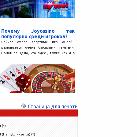
Почему Joycasino так
популярно среди игроков?
Сейчас сфера азартных игр онлайн
развивается очень быстрыми темпами.
Понятное дело, что здесь, также как и в
любой другой отрасли,...
Страница для печати
 (*)
l (Не публикуется) (*)