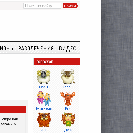
ИЗНЬ
РАЗВЛЕЧЕНИЯ
ВИДЕО
ГОРОСКОП
и.
Овен
Телец
Близнецы
Рак
Вчера как
легами о...
Лев
Дева