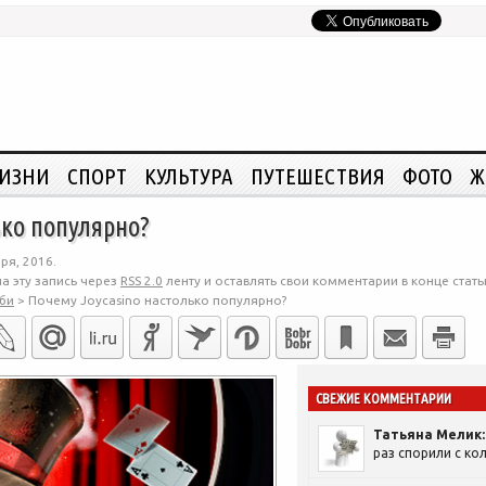
ЖИЗНИ
СПОРТ
КУЛЬТУРА
ПУТЕШЕСТВИЯ
ФОТО
Ж
ько популярно?
ря, 2016.
а эту запись через
RSS 2.0
ленту и оставлять свои комментарии в конце стать
би
>
Почему Joycasino настолько популярно?
СВЕЖИЕ КОММЕНТАРИИ
Татьяна Мелик:
раз спорили с кол