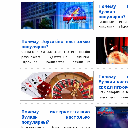
Почему ин
Вулкан
популярно?
Азартные игры
внимание обыва
работают немало 
азартных игр онл
Почему Joycasino настолько
день на рынке...
популярно?
Сегодня индустрия азартных игр онлайн
развивается достаточно активно.
Огромное количество различных
интернет-казино яркое тому
подтверждение. Однако из всех этих
Почему ин
интернет-казино,...
Вулкан наст
среди игрок
Если говорить о т
существует разл
ресурсов, то
определенно засл
Почему интернет-казино
Это те ресурсы,...
Вулкан настолько
популярны?
Интернет-казино Вулкан является одним