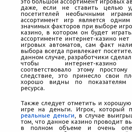
это большой ассортимент игровых а
даже, если не ставить целью у
посетителей необычными играми
ассортимент игр является одним
значимых факторов при выборе игро
казино, в котором он будет играть
ассортименте интернет-казино нет
игровых автоматов, сам факт нал
выбора всегда привлекает посетите
данном случае, разработчики сделали
чтобы интернет-казино 
соответствовало этому простому
следствие, это принесло свои п
хорошо видны по показателям 
ресурса.
Также следует отметить и хорошую
игре на деньги. Игрок, который
реальные деньги
, в случае выигры
том, что данное казино проводит в
в полном объеме и очень опер