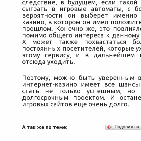
следствие, в будущем, если такой 
сыграть в игровые автоматы, с 
вероятности он выберет именно 
казино, в котором он имел положит
прошлом. Конечно же, это повлияло
помимо общего интереса к данному 
Х может также похвастаться б
постоянных посетителей, которые у
этому сервису, и в дальнейшем 
отсюда уходить.
Поэтому, можно быть уверенным в
интернет-казино имеет все шансы
стать не только успешным, но 
долгосрочным проектом. И остан
игровых сайтов еще очень долго.
А так же по теме:
Поделиться