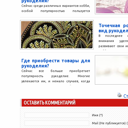
рукоделия?
Сейчас среди различных вариантов хобби,
особой популярностью пользуется
рукоделие. Конечно, для рукоделия
нужны различные материалы. Кроме того,
Точечная р
рукоделие бывает разным...
вид рукоде
В последнее 
внимания удел
развивают свои 
хобби и так далее.
Где приобрести товары для
рукоделия?
Сейчас все больше приобретает
популярность рукоделие. Многие
увлекаются им, и немало случаев, когда
даже продажа своих изделий становится
неплохим доходом...
С
ОСТАВИТЬ КОММЕНТАРИЙ
Имя (*)
Mail (Не публикуется) (