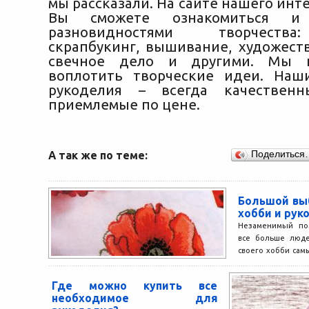
мы рассказали. На сайте нашего инт
Вы сможете ознакомиться и
разновидностями творчеств
скрапбукинг, вышивание, художеств
свечное дело и другими. Мы 
воплотить творческие идеи. Наш
рукоделия – всегда качествен
приемлемые по цене.
А так же по теме:
Поделиться
Большой вы
хобби и рук
Незаменимый по
все больше люде
своего хобби са
рукоделия. Это мо
Где можно купить все
необходимое для