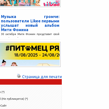
Музыка громче:
пользователи Likee первыми
услышат новый альбом
Мити Фомина
30 октября Митя Фомин представит свой
новый альбом «Слышь, да ладно» на
большом живом концерте в Likee. Прямая
трансляция начнется...
Страница для печати
 (*)
l (Не публикуется) (*)
бСайт