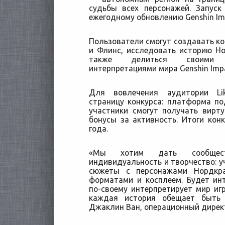
судьбы всех персонажей. Запуск
ежегодному обновлению Genshin Im
Пользователи смогут создавать ко
и Флинс, исследовать историю Н
также делиться своими у
интерпретациями мира Genshin Impa
Для вовлечения аудитории Li
страницу конкурса: платформа п
участники смогут получать вирт
бонусы за активность. Итоги кон
года.
«Мы хотим дать сообщест
индивидуальность и творчество: у
сюжеты с персонажами Нордкра
форматами и косплеем. Будет ин
по-своему интерпретирует мир и
каждая история обещает быть 
Джаклин Ван, операционный директо