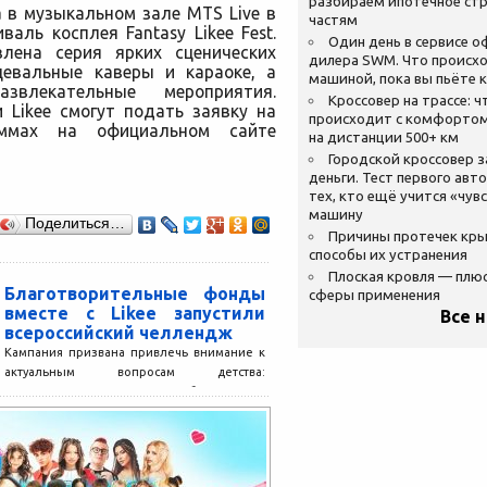
разбираем ипотечное стр
а в музыкальном зале MTS Live в
частям
аль косплея Fantasy Likee Fest.
Один день в сервисе 
лена серия ярких сценических
дилера SWM. Что происхо
цевальные каверы и караоке, а
машиной, пока вы пьёте 
влекательные мероприятия.
Кроссовер на трассе: ч
 Likee смогут подать заявку на
происходит с комфортом
аммах на официальном сайте
на дистанции 500+ км
Городской кроссовер 
деньги. Тест первого авт
тех, кто ещё учится «чув
машину
Поделиться…
Причины протечек кр
способы их устранения
Плоская кровля — плю
Благотворительные фонды
сферы применения
вместе с Likee запустили
Все 
всероссийский челлендж
Кампания призвана привлечь внимание к
актуальным вопросам детства:
распространению семьесберегающих
практик, помощи детям с тяжелыми
заболеваниями, профилактике
деструктивного поведения среди...