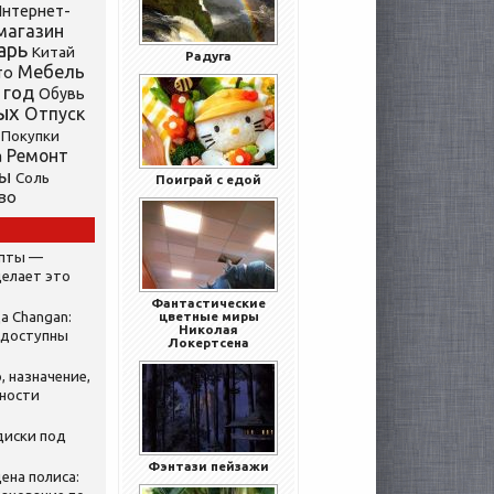
нтернет-
магазин
арь
Китай
Радуга
Мебель
то
 год
Обувь
ых
Отпуск
Покупки
Ремонт
а
ты
Соль
Поиграй с едой
во
ипты —
делает это
Фантастические
а Changan:
цветные миры
Николая
 доступны
Локертсена
, назначение,
нности
диски под
Фэнтази пейзажи
ена полиса: