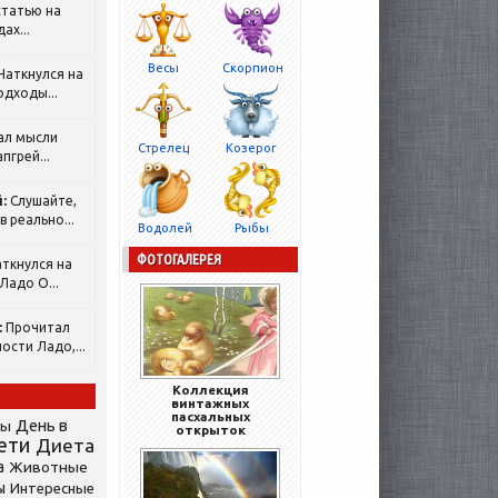
татью на
ах...
Весы
Скорпион
Наткнулся на
одходы...
ал мысли
Стрелец
Козерог
пгрей...
:
Слушайте,
 реально...
Водолей
Рыбы
ФОТОГАЛЕРЕЯ
ткнулся на
Ладо О...
:
Прочитал
ости Ладо,...
Коллекция
винтажных
пасхальных
День в
сы
открыток
ети
Диета
а
Животные
ы
Интересные