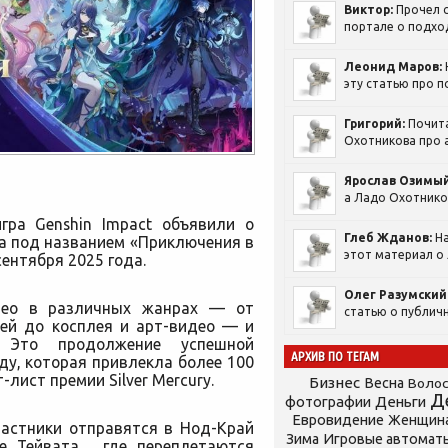
Виктор:
Прочел с
портале о подход
Леонид Маров:
эту статью про п
Григорий:
Почит
Охотникова про а
Ярослав Озимый
а Ладо Охотников
гра Genshin Impact объявили о
Глеб Жданов:
На
та под названием «Приключения в
этот материал о 
ентября 2025 года.
Олег Разумский
идео в различных жанрах —
от
статью о публичн
ей до косплея и арт-видео — и
 Это продолжение успешной
АРХИВ ПО ТЕГАМ
ду, которая привлекла более 100
лист премии Silver Mercury.
Бизнес
Весна
Воло
Д
фотографии
Деньги
Евровидение
Женщин
частники отправятся в Нод-Край
Зима
Игровые автомат
е Тейвата, где переплетаются