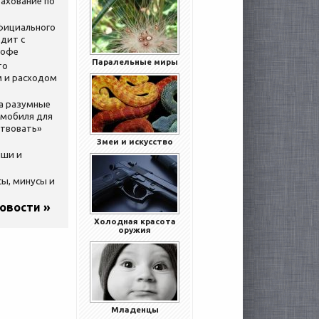
ахование по
официального
дит с
кофе
Паралельные миры
то
 и расходом
за разумные
омобиля для
ствовать»
Змеи и искусство
ыши и
сы, минусы и
новости »
Холодная красота
оружия
Младенцы