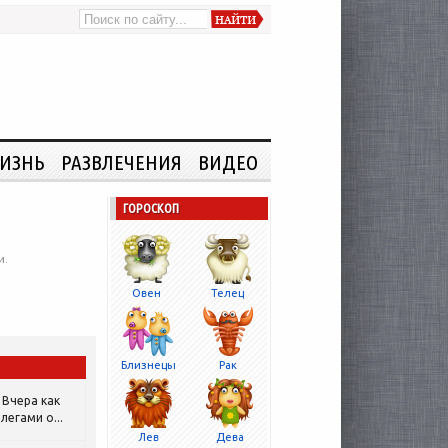
ИЗНЬ
РАЗВЛЕЧЕНИЯ
ВИДЕО
ГОРОСКОП
и.
Овен
Телец
Близнецы
Рак
Вчера как
легами о...
Лев
Дева