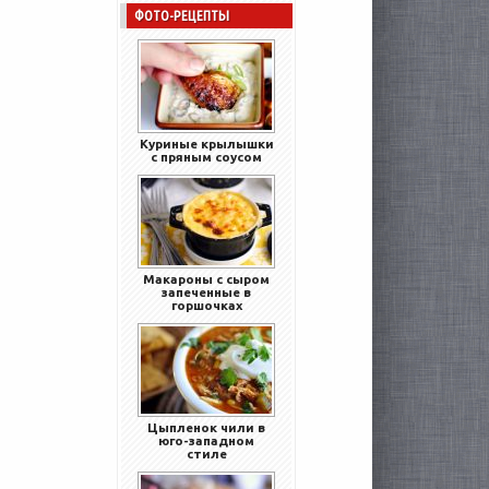
ФОТО-РЕЦЕПТЫ
Куриные крылышки
с пряным соусом
Макароны с сыром
запеченные в
горшочках
Цыпленок чили в
юго-западном
стиле