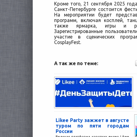
Кроме того, 21 сентября 2025 год
Санкт-Петербурге состоится фестив
На мероприятии будет представ
программ, включая косплей, тан
также ярмарка, игры и раз
Зарегистрированные пользователи
участие в сценических прогр
CosplayFest.
А так же по теме:
Likee Party зажжет в августе
туром по пяти городам
России
Ведущая платформа коротких видео Likee