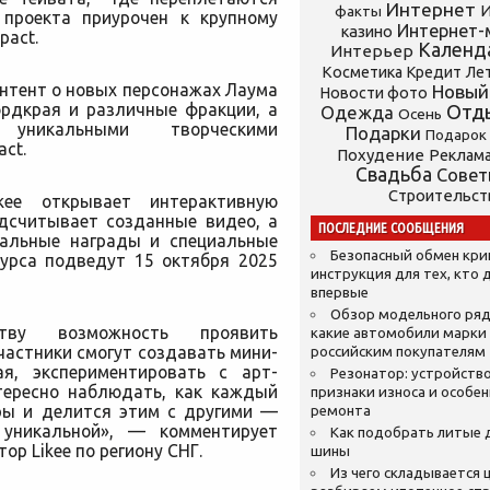
Интернет
И
факты
 проекта приурочен к крупному
Интернет-
казино
pact.
Календ
Интерьер
Косметика
Кредит
Ле
нтент о новых персонажах Лаума
Новый
Новости фото
ордкрая и различные фракции, а
Отд
Одежда
Осень
никальными творческими
Подарки
Подарок
ct.
Похудение
Реклам
Свадьба
Сове
Строительст
kee открывает интерактивную
одсчитывает созданные видео, а
ПОСЛЕДНИЕ СООБЩЕНИЯ
уальные награды и специальные
Безопасный обмен кр
курса подведут 15 октября 2025
инструкция для тех, кто 
впервые
Обзор модельного ряд
ву возможность проявить
какие автомобили марки
частники смогут создавать мини-
российским покупателям
я, экспериментировать с арт-
Резонатор: устройство
тересно наблюдать, как каждый
признаки износа и особе
гры и делится этим с другими —
ремонта
уникальной», — комментирует
Как подобрать литые 
р Likee по региону СНГ.
шины
Из чего складывается ц