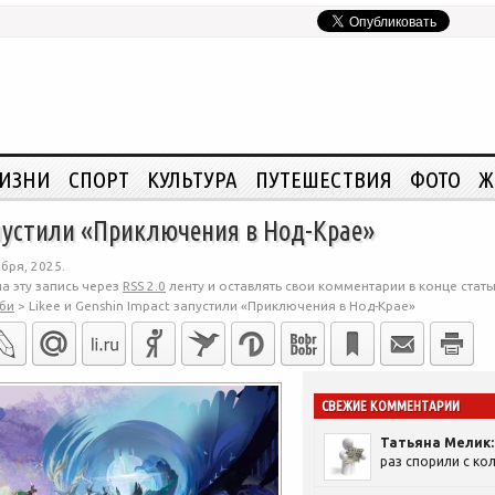
ЖИЗНИ
СПОРТ
КУЛЬТУРА
ПУТЕШЕСТВИЯ
ФОТО
Ж
запустили «Приключения в Нод-Крае»
бря, 2025.
а эту запись через
RSS 2.0
ленту и оставлять свои комментарии в конце стать
би
>
Likee и Genshin Impact запустили «Приключения в Нод-Крае»
СВЕЖИЕ КОММЕНТАРИИ
Татьяна Мелик:
раз спорили с кол