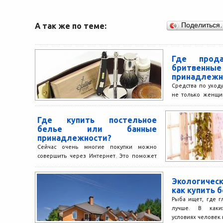
А так же по теме:
Поделиться
Где прода
бритвенные
принадлежн
Средства по уход
не только женщин
средств для му
говорить о средства
Где купить постельное
белье или банные
принадлежности?
Сейчас очень многие покупки можно
совершить через Интернет. Это поможет
сэкономить время, поскольку нет
необходимости объезжать множество
Экологичес
магазинов в поисках...
как купить 
Рыба ищет, где г
лучше. В каки
условиях человек н