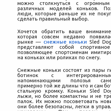
можно столкнуться с огромным
различных моделей коньков. По
люди, которые раньше их не покуп
сделать правильный выбор.
Хочется обратить ваше внимание
которая совсем недавно появил
рынке —
снежные коньки
Sled Dog
представляют собой спортивное
позволяющее спортсменам имитир
на коньках или роликах по снегу.
Снежные коньки состоят из пары 
ботинок с интегрированны
напоминающими полозья сан
примерно той же длины что и сам б
стальную кромку. Коньки Sled D
лыжи, но более компактны и не т
палок. Их можно посоветовать нови
они более безопасны, легки в упра