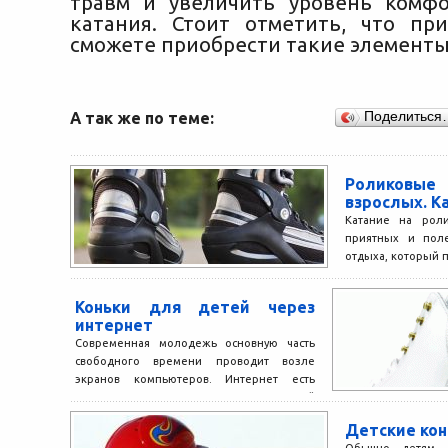
травм и увеличить уровень комф
катания. Стоит отметить, что п
сможете приобрести такие элементы
А так же по теме:
Поделиться
Роликовы
взрослых. К
Катание на рол
приятных и поле
отдыха, который п
напряжение и...
Коньки для детей через
интернет
Современная молодежь основную часть
свободного времени проводит возле
экранов компьютеров. Интернет есть
практически в каждом доме, в каждой
квартире. Во...
Детские кон