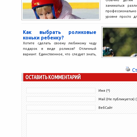
Обычно детям 
заниматься разл
профессионально
уровне просто дл
из поставленных..
Как выбрать роликовые
коньки ребенку?
Хотите сделать своему любимому чаду
подарок в виде роликов? Отличный
вариант. Единственное, что следует знать,
так это как правильно их...
С
ОСТАВИТЬ КОММЕНТАРИЙ
Имя (*)
Mail (Не публикуется) (
ВебСайт