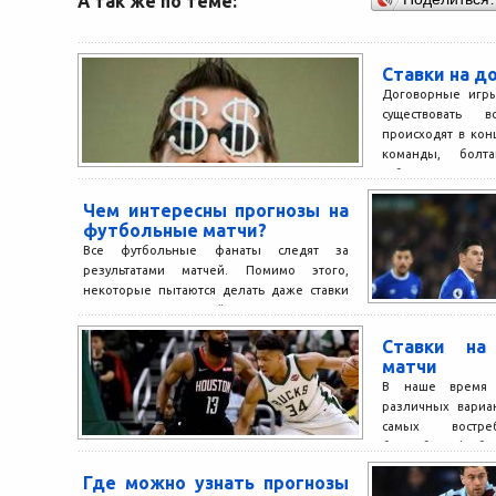
А так же по теме:
Ставки на д
Договорные игры
существовать 
происходят в кон
команды, болт
таблице,...
Чем интересны прогнозы на
футбольные матчи?
Все футбольные фанаты следят за
результатами матчей. Помимо этого,
некоторые пытаются делать даже ставки
на результаты матчей, выигрывая, таким
образом,...
Ставки на
матчи
В наше время с
различных вариа
самых востреб
баскетбол, футб
скачки. Баскетбол..
Где можно узнать прогнозы