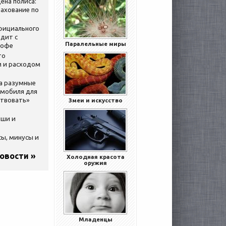
ена полиса:
ахование по
официального
дит с
Паралельные миры
кофе
то
 и расходом
за разумные
омобиля для
ствовать»
Змеи и искусство
ыши и
сы, минусы и
новости »
Холодная красота
оружия
Младенцы