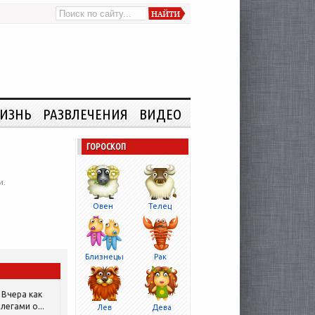
ИЗНЬ
РАЗВЛЕЧЕНИЯ
ВИДЕО
ГОРОСКОП
и.
Овен
Телец
Близнецы
Рак
Вчера как
легами о...
Лев
Дева