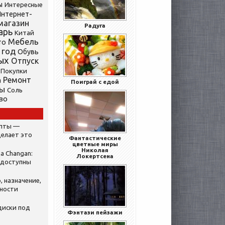
ы
Интересные
нтернет-
магазин
Радуга
арь
Китай
Мебель
то
 год
Обувь
ых
Отпуск
Покупки
Ремонт
а
Поиграй с едой
ты
Соль
во
ипты —
делает это
Фантастические
цветные миры
Николая
а Changan:
Локертсена
 доступны
, назначение,
нности
диски под
Фэнтази пейзажи