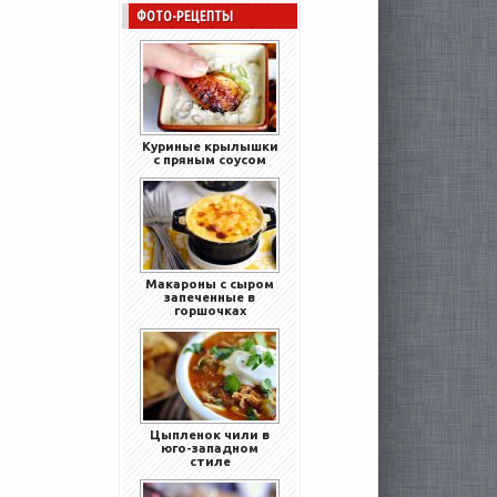
ФОТО-РЕЦЕПТЫ
Куриные крылышки
с пряным соусом
Макароны с сыром
запеченные в
горшочках
Цыпленок чили в
юго-западном
стиле