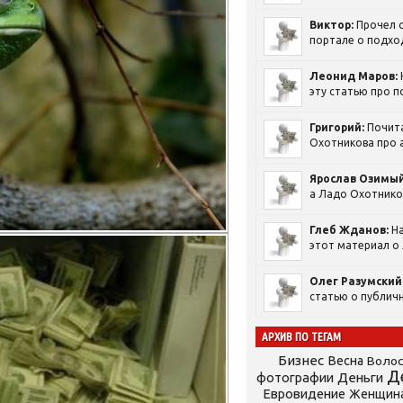
Виктор:
Прочел с
портале о подход
Леонид Маров:
эту статью про п
Григорий:
Почит
Охотникова про а
Ярослав Озимый
а Ладо Охотников
Глеб Жданов:
На
этот материал о 
Олег Разумский
статью о публичн
АРХИВ ПО ТЕГАМ
Бизнес
Весна
Воло
Д
фотографии
Деньги
Евровидение
Женщин