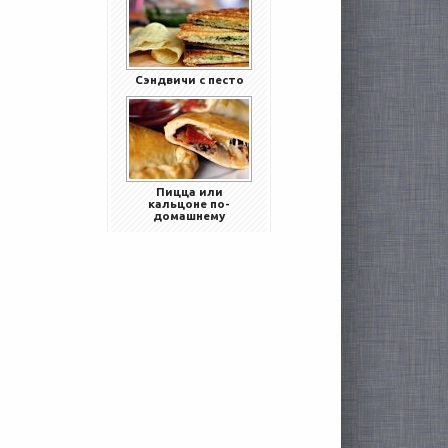
Сэндвичи с песто
Пицца или
кальцоне по-
домашнему