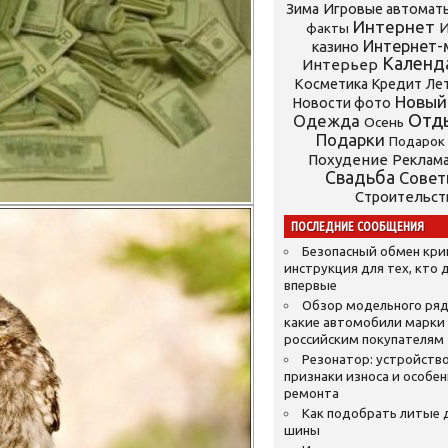
Зима
Игровые автомат
Интернет
И
факты
Интернет-
казино
Календ
Интерьер
Косметика
Кредит
Ле
Новый
Новости фото
Отд
Одежда
Осень
Подарки
Подарок
Похудение
Реклам
Свадьба
Сове
Строительст
ПОСЛЕДНИЕ СООБЩЕНИЯ
Безопасный обмен кр
инструкция для тех, кто 
впервые
Обзор модельного ряд
какие автомобили марки
российским покупателям
Резонатор: устройство
признаки износа и особе
ремонта
Как подобрать литые 
шины