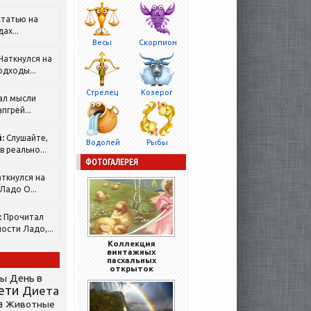
татью на
ах...
Весы
Скорпион
Наткнулся на
одходы...
Стрелец
Козерог
ал мысли
пгрей...
:
Слушайте,
Водолей
Рыбы
 реально...
ФОТОГАЛЕРЕЯ
ткнулся на
Ладо О...
:
Прочитал
ости Ладо,...
Коллекция
винтажных
пасхальных
открыток
День в
сы
ети
Диета
а
Животные