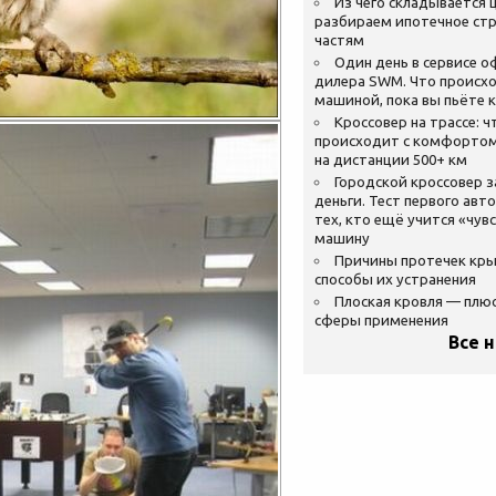
Из чего складывается ц
разбираем ипотечное стр
частям
Один день в сервисе 
дилера SWM. Что происхо
машиной, пока вы пьёте 
Кроссовер на трассе: ч
происходит с комфортом
на дистанции 500+ км
Городской кроссовер 
деньги. Тест первого авт
тех, кто ещё учится «чув
машину
Причины протечек кр
способы их устранения
Плоская кровля — плю
сферы применения
Все 