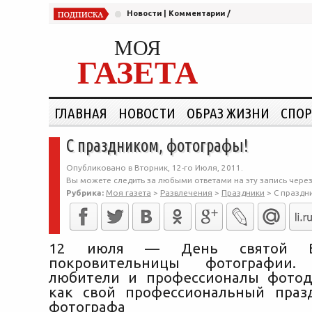
Новости
|
Комментарии
/
МОЯ
ГАЗЕТА
ГЛАВНАЯ
НОВОСТИ
ОБРАЗ ЖИЗНИ
СПОР
С праздником, фотографы!
Опубликовано в Вторник, 12-го Июля, 2011.
Вы можете следить за любыми ответами на эту запись чере
Рубрика:
Моя газета
>
Развлечения
>
Праздники
>
С праздн
12 июля — День святой В
покровительницы фотографии
любители и профессионалы фотод
как свой профессиональный пра
фотографа