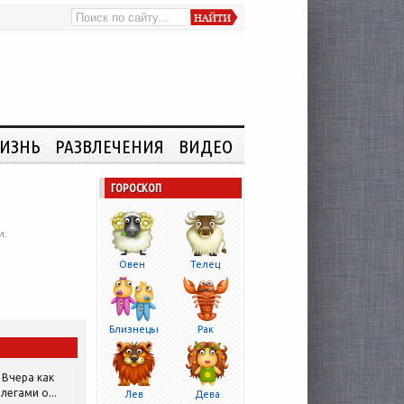
ИЗНЬ
РАЗВЛЕЧЕНИЯ
ВИДЕО
ГОРОСКОП
и.
Овен
Телец
Близнецы
Рак
Вчера как
легами о...
Лев
Дева