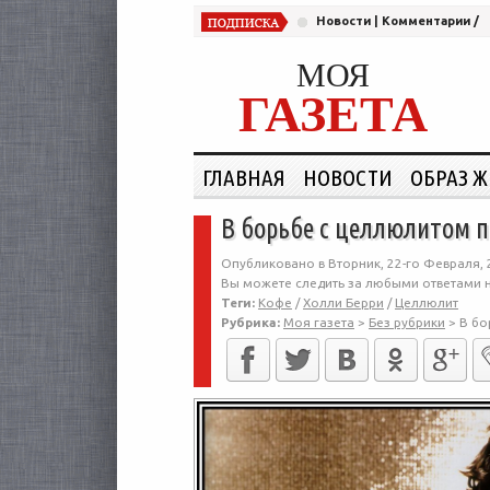
Новости
|
Комментарии
/
МОЯ
ГАЗЕТА
ГЛАВНАЯ
НОВОСТИ
ОБРАЗ 
В борьбе с целлюлитом 
Опубликовано в Вторник, 22-го Февраля, 
Вы можете следить за любыми ответами н
Теги:
Кофе
/
Холли Берри
/
Целлюлит
Рубрика:
Моя газета
>
Без рубрики
>
В бо