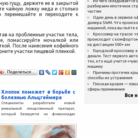
Из чего складывается ц
ную гущу, держите ее в закрытой
разбираем ипотечное стр
те чайную ложку меда и столько
частям
о перемешайте и переходите к
Один день в сервисе 
дилера SWM. Что происхо
машиной, пока вы пьёте 
ав на проблемные участки тела,
Кроссовер на трассе: ч
происходит с комфортом
е, помассируйте мочалкой или
на дистанции 500+ км
кой. После нанесения кофейного
рните участки пищевой пленкой.
Городской кроссовер 
деньги. Тест первого авт
тех, кто ещё учится «чув
машину
Поделиться…
Причины протечек кр
способы их устранения
Плоская кровля — плю
сферы применения
Хлопок поможет в борьбе с
Все 
болезнью Альцгеймера
Специалисты разработали новый
уникальный лекарственный препарат,
который базируется на флавоноидах
хлопчатника. Препарат был создан с
целью борьбы с когнитивным
расстройством...