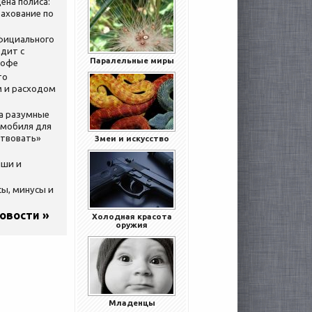
ена полиса:
ахование по
официального
дит с
Паралельные миры
кофе
то
 и расходом
за разумные
омобиля для
ствовать»
Змеи и искусство
ыши и
сы, минусы и
новости »
Холодная красота
оружия
Младенцы