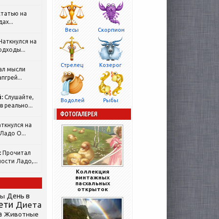
татью на
ах...
Весы
Скорпион
Наткнулся на
одходы...
Стрелец
Козерог
ал мысли
пгрей...
:
Слушайте,
Водолей
Рыбы
 реально...
ФОТОГАЛЕРЕЯ
ткнулся на
Ладо О...
:
Прочитал
ости Ладо,...
Коллекция
винтажных
пасхальных
открыток
День в
сы
ети
Диета
а
Животные