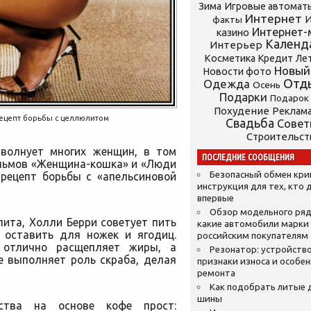
Зима
Игровые автомат
Интернет
И
факты
Интернет-
казино
Календ
Интерьер
Косметика
Кредит
Ле
Новый
Новости фото
Отд
Одежда
Осень
Подарки
Подарок
Похудение
Реклам
рецепт борьбы с целлюлитом
Свадьба
Сове
Строительст
волнует многих женщин, в том
ПОСЛЕДНИЕ СООБЩЕНИЯ
ильмов «Женщина-кошка» и «Люди
Безопасный обмен кр
 рецепт борьбы с «апельсиновой
инструкция для тех, кто 
впервые
Обзор модельного ряд
лита, Холли Берри
советует пить
какие автомобили марки
 оставить для ножек и ягодиц.
российским покупателям
 отлично расщепляет жиры, а
Резонатор: устройство
е выполняет роль скраба, делая
признаки износа и особе
ремонта
Как подобрать литые 
шины
дства на основе кофе прост: