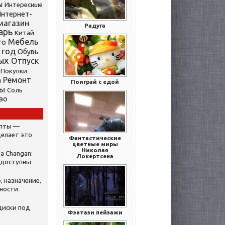
ы
Интересные
нтернет-
магазин
Радуга
арь
Китай
Мебель
то
 год
Обувь
ых
Отпуск
Покупки
Ремонт
а
Поиграй с едой
ты
Соль
во
ипты —
делает это
Фантастические
цветные миры
Николая
а Changan:
Локертсена
 доступны
, назначение,
нности
диски под
Фэнтази пейзажи