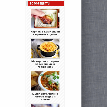
ФОТО-РЕЦЕПТЫ
Куриные крылышки
с пряным соусом
Макароны с сыром
запеченные в
горшочках
Цыпленок чили в
юго-западном
стиле