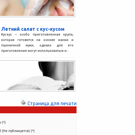
Летний салат с кус-кусом
Кус-кус – особо приготовленная крупа,
которая готовится на основе манки и
пшеничной муки, однако для его
приготовления могут использоваться и...
Страница для печати
 (*)
l (Не публикуется) (*)