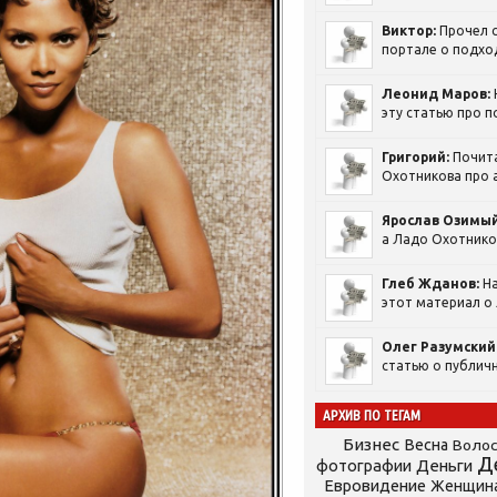
Виктор:
Прочел с
портале о подход
Леонид Маров:
эту статью про п
Григорий:
Почит
Охотникова про а
Ярослав Озимый
а Ладо Охотников
Глеб Жданов:
На
этот материал о 
Олег Разумский
статью о публичн
АРХИВ ПО ТЕГАМ
Бизнес
Весна
Воло
Д
фотографии
Деньги
Евровидение
Женщин