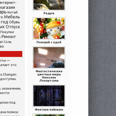
нтернет-
магазин
арь
Китай
Радуга
Мебель
то
 год
Обувь
ых
Отпуск
Покупки
Ремонт
а
ты
Соль
Поиграй с едой
во
ипты —
делает это
Фантастические
а Changan:
цветные миры
Николая
 доступны
Локертсена
, назначение,
нности
диски под
Фэнтази пейзажи
ена полиса: