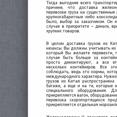
Тогда выгоднее всего транспорт
причине, что доставка желез
перевозки груза на существенные 
крупногабаритные либо консолид
было, выбор за заказчиком. Он 
случае в приоритете – деньги, вр
хрупких товаров.
В целом доставка грузов из Кит
нюансы. Вы должны учитывать их в
который Вы желаете перевезти, 
случае быть больше за контейн
просто демонтируют, а все е
несколько контейнеров. Все э
соблюдать, ведь это нормы, кот
международного характера. Нужно 
грузов из Китая распространена
багажи, а еще и на те, которые 
специального оборудования. Д
прикрепляется вагон, оборудованны
перевозка скоропортящихся про
прикрепляется отдельная морозиль