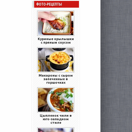
ФОТО-РЕЦЕПТЫ
Куриные крылышки
с пряным соусом
Макароны с сыром
запеченные в
горшочках
Цыпленок чили в
юго-западном
стиле