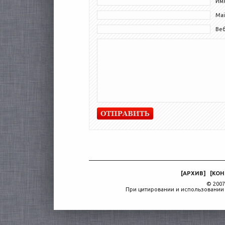
Имя
Mai
Ве
[
АРХИВ
]
[
КОН
© 2007
При цитировании и использовании 