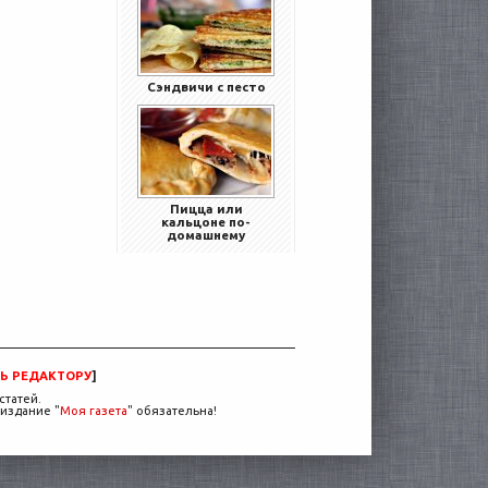
Сэндвичи с песто
Пицца или
кальцоне по-
домашнему
Ь РЕДАКТОРУ
]
статей.
издание "
Моя газета
" обязательна!