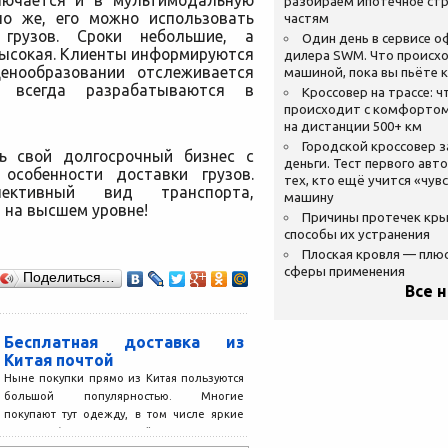
лючается и в мультимодальную
разбираем ипотечное стр
чно же, его можно использовать
частям
грузов. Сроки небольшие, а
Один день в сервисе 
высокая. Клиенты информируются
дилера SWM. Что происхо
енообразовании отслеживается
машиной, пока вы пьёте 
мы всегда разрабатываются в
Кроссовер на трассе: ч
происходит с комфортом
на дистанции 500+ км
Городской кроссовер 
ь свой долгосрочный бизнес с
деньги. Тест первого авт
особенности доставки грузов.
тех, кто ещё учится «чув
ективный вид транспорта,
машину
 на высшем уровне!
Причины протечек кр
способы их устранения
Плоская кровля — плю
сферы применения
Поделиться…
Все 
Бесплатная доставка из
Китая почтой
Ныне покупки прямо из Китая пользуются
большой популярностью. Многие
покупают тут одежду, в том числе яркие
кигуруми (как много детей...