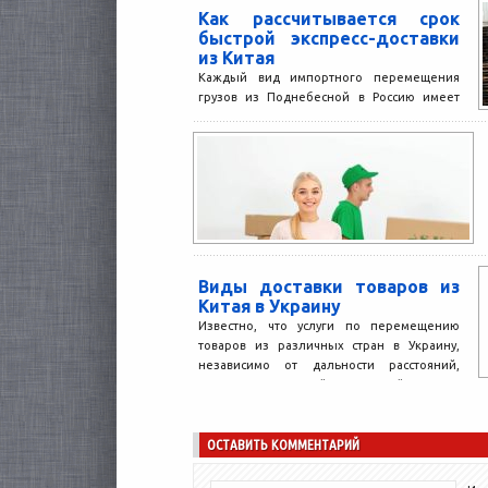
Как рассчитывается срок
быстрой экспресс-доставки
из Китая
Каждый вид импортного перемещения
грузов из Поднебесной в Россию имеет
типовые временные интервалы. Вместе с
тем в ряде случаев юридическим...
Виды доставки товаров из
Китая в Украину
Известно, что услуги по перемещению
товаров из различных стран в Украину,
независимо от дальности расстояний,
стали доступной услугой для
предпринимателей...
ОСТАВИТЬ КОММЕНТАРИЙ