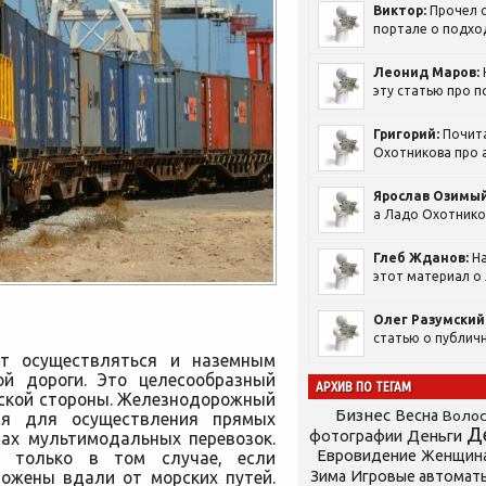
Виктор:
Прочел с
портале о подход
Леонид Маров:
эту статью про п
Григорий:
Почит
Охотникова про а
Ярослав Озимый
а Ладо Охотников
Глеб Жданов:
На
этот материал о 
Олег Разумский
статью о публичн
ет осуществляться и наземным
й дороги. Это целесообразный
АРХИВ ПО ТЕГАМ
еской стороны. Железнодорожный
Бизнес
Весна
Воло
тся для осуществления прямых
Д
фотографии
Деньги
мах мультимодальных перевозок.
Евровидение
Женщин
 только в том случае, если
ожены вдали от морских путей.
Зима
Игровые автомат