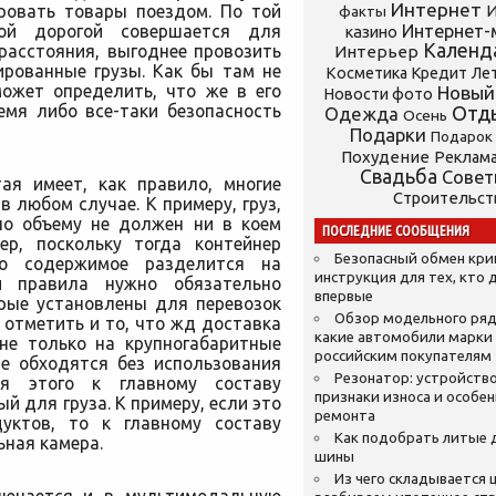
Интернет
ировать товары поездом. По той
И
факты
ной дорогой совершается для
Интернет-
казино
Календ
расстояния, выгоднее провозить
Интерьер
ированные грузы. Как бы там не
Косметика
Кредит
Ле
может определить, что же в его
Новый
Новости фото
емя либо все-таки безопасность
Отд
Одежда
Осень
Подарки
Подарок
Похудение
Реклам
Свадьба
Сове
ая имеет, как правило, многие
Строительст
 любом случае. К примеру, груз,
по объему не должен ни в коем
ПОСЛЕДНИЕ СООБЩЕНИЯ
ер, поскольку тогда контейнер
Безопасный обмен кр
го содержимое разделится на
инструкция для тех, кто 
ти правила нужно обязательно
впервые
орые установлены для перевозок
Обзор модельного ряд
отметить и то, что жд доставка
какие автомобили марки
 не только на крупногабаритные
российским покупателям
не обходятся без использования
Резонатор: устройство
ля этого к главному составу
признаки износа и особе
й для груза. К примеру, если это
ремонта
дуктов, то к главному составу
Как подобрать литые 
ная камера.
шины
Из чего складывается ц