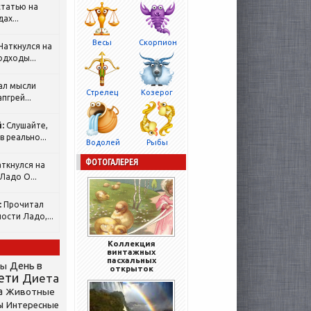
татью на
ах...
Весы
Скорпион
Наткнулся на
одходы...
ал мысли
Стрелец
Козерог
пгрей...
:
Слушайте,
 реально...
Водолей
Рыбы
ФОТОГАЛЕРЕЯ
ткнулся на
Ладо О...
:
Прочитал
ости Ладо,...
Коллекция
винтажных
пасхальных
День в
сы
открыток
ети
Диета
а
Животные
ы
Интересные