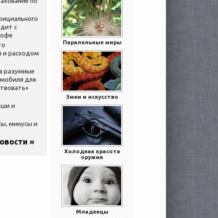
ахование по
официального
дит с
кофе
Паралельные миры
то
 и расходом
за разумные
омобиля для
ствовать»
Змеи и искусство
ыши и
сы, минусы и
новости »
Холодная красота
оружия
Младенцы