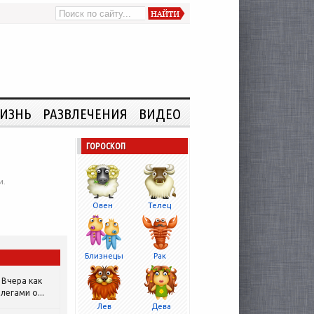
ИЗНЬ
РАЗВЛЕЧЕНИЯ
ВИДЕО
ГОРОСКОП
и.
Овен
Телец
Близнецы
Рак
Вчера как
легами о...
Лев
Дева