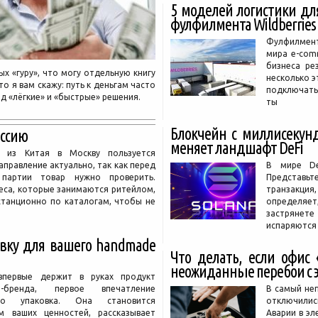
5 моделей логистики для
фулфилмента Wildberries
Фулфилмент
мира e-com
бизнеса ре
х «гуру», что могу отдельную книгу
несколько э
то я вам скажу: путь к деньгам часто
подключатьс
д «лёгкие» и «быстрые» решения.
ты
Блокчейн с миллисекунда
оссию
меняет ландшафт DeFi
в из Китая в Москву пользуется
правление актуально, так как перед
В мире De
 партии товар нужно проверить.
Представь
еса, которые занимаются ритейлом,
транзакци
танционно по каталогам, чтобы не
определяет,
застрянете
испаряются
вку для вашего handmade
Что делать, если офис 
неожиданные перебои с 
впервые держит в руках продукт
-бренда, первое впечатление
В самый не
но упаковка. Она становится
отключили
 ваших ценностей, рассказывает
Аварии в эл