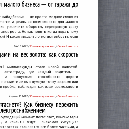
 малого бизнеса — от гаража до
 вайлдберриз — не просто модное слово из
merce, а реальная возможность для малого
зко увеличить обороты, перепрыгнув сразу
тапов роста. Но как понять, когда пора к нему
я? И какую модель логистики выбрать, если
Май 6 2025 /
Комментариев нет
/
Полный текст »
ми на вес золота: как скорость
Fi миллисекунды стали новой валютой.
те автостраду, где каждый водитель —
я, а пропускная способность дороги
 попадёте ли вы в нужную точку вовремя или
 в пробке, наблюдая, как ваши возможности
Апрель 30 2025 /
Комментариев нет
/
Полный текст »
«гаснет»? Как бизнесу пережить
электроснабжением
подходящий момент погас свет, компьютеры
сь, а клиенты ждут… Знакомая ситуация?
ектросетях становятся все более частыми, а