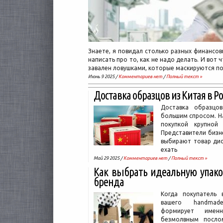
Знаете, я повидал столько разных финансовы
написать про то, как не надо делать. И вот ч
завален ловушками, которые маскируются по
Июнь 9 2025 /
Комментариев нет
/
Полный текст »
Доставка образцов из Китая в Р
Доставка образцо
большим спросом. На
покупкой крупной
Представители бизн
выбирают товар дис
ехать
Май 29 2025 /
Комментариев нет
/
Полный текст »
Как выбрать идеальную упако
бренда
Когда покупатель 
вашего handmade
формирует имен
безмолвным послом