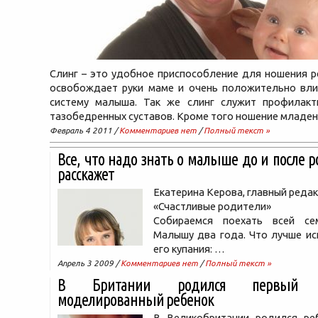
Слинг – это удобное приспособление для ношения р
освобождает руки маме и очень положительно вли
систему малыша. Так же слинг служит профилакт
тазобедренных суставов. Кроме того ношение младе
Февраль 4 2011 /
Комментариев нет
/
Полный текст »
Все, что надо знать о малыше до и после 
расскажет
Екатерина Керова, главный реда
«Счастливые родители»
Собираемся поехать всей се
Малышу два года. Что лучше ис
его купания: …
Апрель 3 2009 /
Комментариев нет
/
Полный текст »
В Британии родился первый ге
моделированный ребенок
В Великобритании родился ре