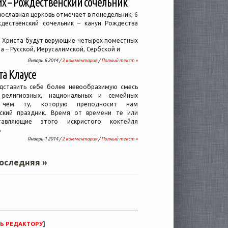
х – Рождественский сочельник
вославная церковь отмечает в понедельник, 6
ждественский сочельник – канун Рождества
я Христа будут верующие четырех поместных
а – Русской, Иерусалимской, Сербской и
Январь 6 2014 /
2 комментария
/
Полный текст »
та Клаусе
дставить себе более невообразимую смесь
, религиозных, национальных и семейных
, чем ту, которую преподносит нам
ский праздник. Время от времени те или
авляющие этого искристого коктейля
ь
Январь 1 2014 /
2 комментария
/
Полный текст »
оследняя »
Ь РЕДАКТОРУ
]