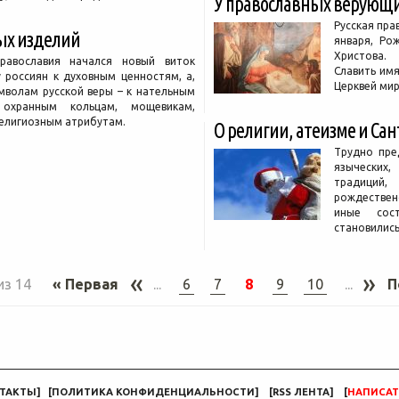
У православных верующи
Русская пра
ых изделий
января, Ро
Христова.
равославия начался новый виток
Славить им
у россиян к духовным ценностям, а,
Церквей мир
имволам русской веры – к нательным
 охранным кольцам, мощевикам,
религиозным атрибутам.
О религии, атеизме и Сан
Трудно пре
языческих
традиций
рождествен
иные сост
становилис
«
»
из 14
« Первая
...
6
7
8
9
10
...
П
ТАКТЫ
]
[
ПОЛИТИКА КОНФИДЕНЦИАЛЬНОСТИ
]
[
RSS ЛЕНТА
]
[
НАПИСАТ