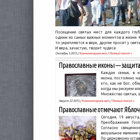
Посещение святых мест для каждого глуб
одним из самых важных моментов в жизни. 
то укрепляется в вере, другие просят у свя
И вера, зачастую, творит чудеса:
Октябрь 5 2015 /
Комментариев нет
/
Полный текст »
Православные иконы — защита
Каждая семья, в к
икона, постоянно н
кто, как не Бог, об
когда мы рискуем и
Множество святых, з
Август 22 2015 /
Комментариев нет
/
Полный текст »
Православные отмечают Яблоч
Сегодня, 19 август
Преображения Госп
Согласно священно
визуальное явление 
По церковному устав