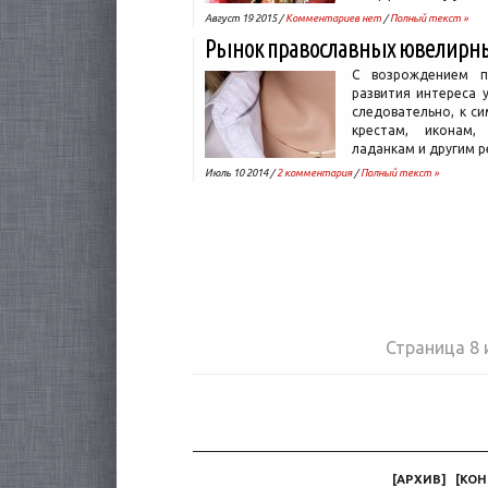
Август 19 2015 /
Комментариев нет
/
Полный текст »
Рынок православных ювелирн
С возрождением п
развития интереса 
следовательно, к с
крестам, иконам,
ладанкам и другим 
Июль 10 2014 /
2 комментария
/
Полный текст »
Страница 8 
[
АРХИВ
]
[
КОН