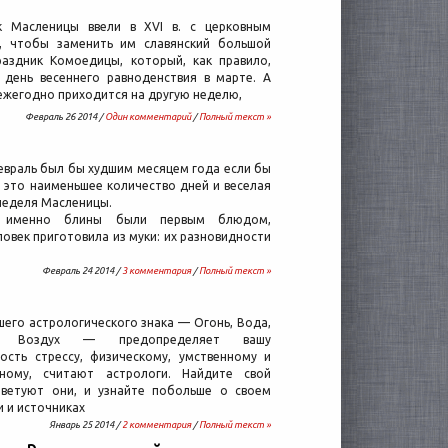
к Масленицы ввели в XVI в. с церковным
, чтобы заменить им славянский большой
раздник Комоедицы, который, как правило,
 день весеннего равноденствия в марте. А
ежегодно приходится на другую неделю,
Февраль 26 2014 /
Один комментарий
/
Полный текст »
евраль был бы худшим месяцем года если бы
: это наименьшее количество дней и веселая
неделя Масленицы.
, именно блины были первым блюдом,
овек приготовила из муки: их разновидности
Февраль 24 2014 /
3 комментария
/
Полный текст »
его астрологического знака — Огонь, Вода,
 Воздух — предопределяет вашу
ость стрессу, физическому, умственному и
ьному, считают астрологи. Найдите свой
оветуют они, и узнайте побольше о своем
и и источниках
Январь 25 2014 /
2 комментария
/
Полный текст »