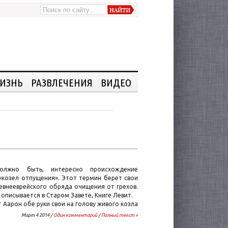
ИЗНЬ
РАЗВЛЕЧЕНИЯ
ВИДЕО
олжно быть, интересно происхождение
«козел отпущения». Этот термин берет свои
евнееврейского обряда очищения от грехов.
о описывается в Старом Завете, Книге Левит.
 Аарон обе руки свои на голову живого козла
Март 4 2014 /
Один комментарий
/
Полный текст »