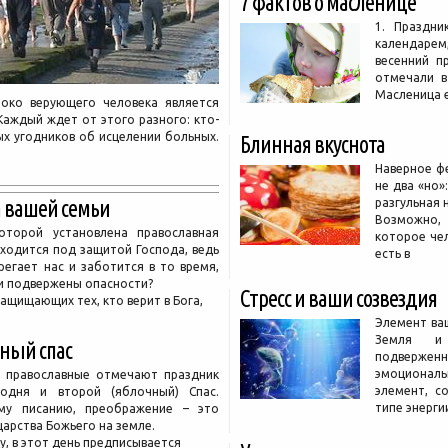
7 фактов о масленице
1. Праздни
календарем
весенний п
отмечали в
Масленица 
око верующего человека является
Каждый ждет от этого разного: кто-
тых угодников об исцелении больных.
Блинная вкуснота
Наверное ф
не два «но»
 вашей семьи
разгульная 
Возможно
оторой установлена православная
которое чел
аходится под защитой Господа, ведь
есть в
ерегает нас и заботится в то время,
ли подвержены опасности?
Стресс и ваши созвездия
ащищающих тех, кто верит в Бога,
Элемент ваш
Земля и
ный спас
подверженн
эмоционал
а, православные отмечают праздник
элемент, с
одня и второй (яблочный) Спас.
типе энерги
му писанию, преображение – это
царства Божьего на земле.
у, в этот день предписывается