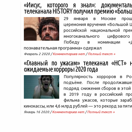
«Иисус, которого я знал»: документал
телеканала HISTORY получил премию «Боль
29 января в Москве прош
церемония вручения «Большой Ц
российской национальной пр
многоканального цифрового
Победу в номинации «До
познавательная программа» одержал
Февраль 2 2020 /
Комментариев нет
/
Полный текст »
«Главный по ужасам» телеканал «НСТ» 
ожидаемые хорроры 2020 года
Популярность хорроров в Ро
подъёме. После продолжавше
подряд снижения сборов в этой
в 2019 году в российский п
фильма ужасов, которые зара
кинокассы, или 4,6 млрд рублей — это рекорд за пят
Январь 16 2020 /
Комментариев нет
/
Полный текст »