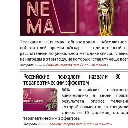
Телеканал «Синема» обнародовал «Абсолютное 
победителей премии «Оскар» — единственный в
рассчитанный по уникальной методике список главн
на награды в этом году, на которых «ставят» чаще всег
Февраль 7 2020 /
Комментариев нет
/
Полный текст »
Российские психологи назвали 30
терапевтическим эффектом
80% российских психолог
кинотерапию в своей прак
результата опроса телекан
который совместно со специали
список из 30 фильмов, облад
терапевтическим эффектом.
Февраль 2 2020 /
Комментариев нет
/
Полный текст »