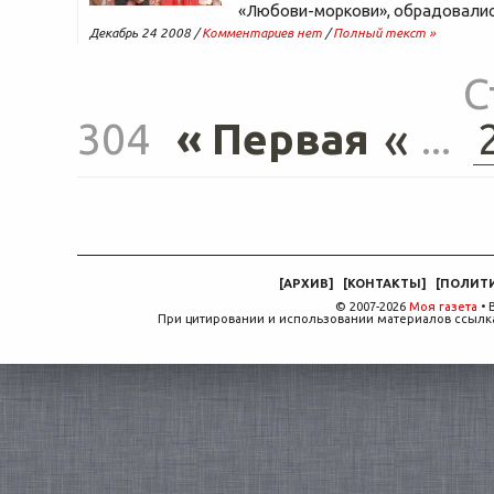
«Любови-моркови», обрадовали
Декабрь 24 2008 /
Комментариев нет
/
Полный текст »
С
«
304
« Первая
...
[
АРХИВ
]
[
КОНТАКТЫ
]
[
ПОЛИТ
© 2007-2026
Моя газета
• 
При цитировании и использовании материалов ссылка,